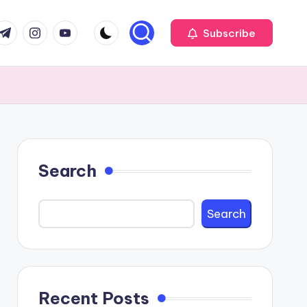
com
r.com
.me
instagram.com
youtube.com
Subscribe
Search
Search
Recent Posts