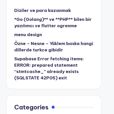
Diziler ve para kazanmak
*Go (Golang)** ve **PHP** bilen bir
yazılımcı ve flutter ogrenme
menu design
Özne – Nesne – Yüklem baska hangi
dillerde turkce gibidir
Supabase Error fetching items:
ERROR: prepared statement
“stmtcache_” already exists
(SQLSTATE 42P05) exit
Categories