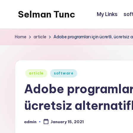
Selman Tunc
My Links
sof
Home
article
Adobe programları için ücretli, ücretsiz a
Posted
article
software
in
Adobe programları 
ücretsiz alternatif
admin
January 15, 2021
Posted
by