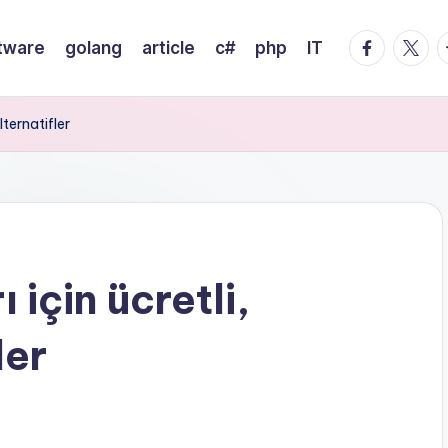
facebook.
twitte
t
tware
golang
article
c#
php
IT
lternatifler
için ücretli,
ler