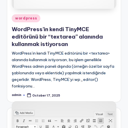
Posted
wordpress
in
WordPress’in kendi TinyMCE
editörünü bir “textarea” alanında
kullanmak istiyorsan
WordPress’in kendi TinyMCE editörünü bir <textarea>
alanında kullanmak istiyorsan, bu işlem genellikle
WordPress admin paneli dışında (örneğin özel bir sayfa
şablonunda veya eklentide) yapılmak istendiğinde
geçerlidir. WordPress, TinyMCE’yi wp_editor()
fonksiyonu…
admin
October 17, 2025
Posted
by