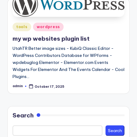
Posted
tools
wordpress
in
my wp websites plugin list
UtahTR Better image sizes - KubiQ Classic Editor -
WordPress Contributors Database for WPforms -
wpdebuglog Elementor - Elementor.com Events
Widgets For Elementor And The Events Calendar - Cool
Plugins…
admin
October 17, 2025
Posted
by
Search
Search