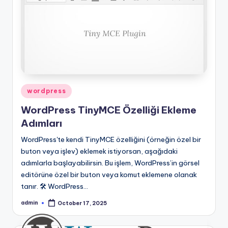
Posted
wordpress
in
WordPress TinyMCE Özelliği Ekleme
Adımları
WordPress'te kendi TinyMCE özelliğini (örneğin özel bir
buton veya işlev) eklemek istiyorsan, aşağıdaki
adımlarla başlayabilirsin. Bu işlem, WordPress’in görsel
editörüne özel bir buton veya komut eklemene olanak
tanır. 🛠️ WordPress…
admin
October 17, 2025
Posted
by