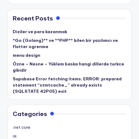
Recent Posts
Diziler ve para kazanmak
*Go (Golang)** ve **PHP** bilen bir yazılımcı ve
flutter ogrenme
menu design
Özne – Nesne – Yüklem baska hangi dillerde turkce
gibidir
Supabase Error fetching items: ERROR: prepared
statement “stmtcache_” already exists
(SQLSTATE 42P05) exit
Categories
.net core
ai