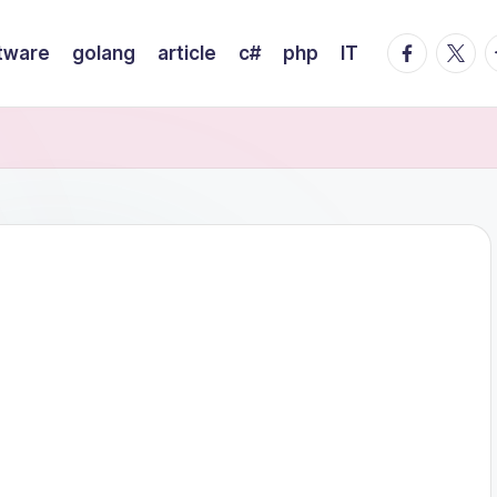
facebook.
twitte
t
tware
golang
article
c#
php
IT