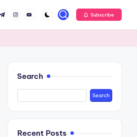
com
r.com
.me
instagram.com
youtube.com
Subscribe
Search
Search
Recent Posts