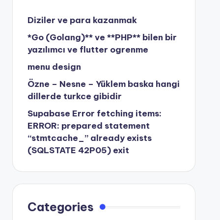
Diziler ve para kazanmak
*Go (Golang)** ve **PHP** bilen bir
yazılımcı ve flutter ogrenme
menu design
Özne – Nesne – Yüklem baska hangi
dillerde turkce gibidir
Supabase Error fetching items:
ERROR: prepared statement
“stmtcache_” already exists
(SQLSTATE 42P05) exit
Categories