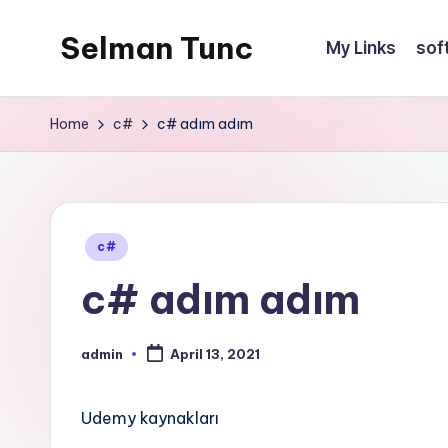
Selman Tunc
My Links
sof
Home
c#
c# adım adım
Posted
c#
in
c# adım adım
admin
April 13, 2021
Posted
by
Udemy kaynakları