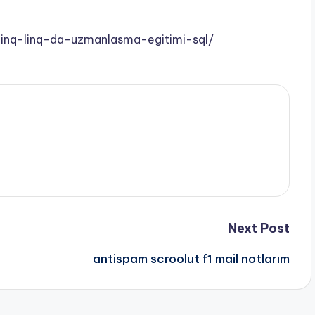
nq-linq-da-uzmanlasma-egitimi-sql/
Next Post
antispam scroolut f1 mail notlarım