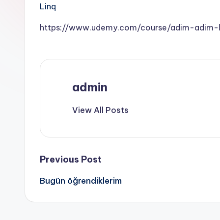
Linq
https://www.udemy.com/course/adim-adim-li
admin
View All Posts
Post
Previous Post
Bugün öğrendiklerim
navigation