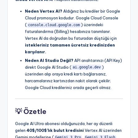
Neden Vertex AI?
Aldığınız bu krediler bir Google
Cloud promosyon kodudur. Google Cloud Console
(
) üzerindeki
console.cloud.google.com
faturalandırma (Billing) hesabınıza tanımlanır.
Vertex AI da doğrudan bu faturadan düştüğü için
istekleriniz tamamen ücretsiz kredinizden
karşılanır.
Neden AI Studio Değil?
API anahtarınızı (API Key)
direkt Google AI Studio (
)
ai.google.dev
üzerinden alıp oraya kredi kartı bağlarsanız,
harcamalarınız kartınızdan nakit olarak çekilir;
Google Cloud kredileriniz orada geçerli olmaz.
💡 Özetle
Google AI Ultra abonesi olduğunuzda, her ay düzenli
gelen
40$/100$’lık bulut kredisini
Vertex AI üzerinden
Gemini modellerine (
,
Gemini 3 Pro
Gemini 3 Flash