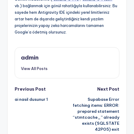
vb.) bağlanmak için gönül rahatlığıyla kullanabilirsiniz. Bu
sayede hem Antigravity IDE içindeki yerel limitleriniz
artar hem de dışarıda geliştirdiğiniz kendi yazılım
projelerinizin yapay zeka harcamalarını tamamen
Google’a ödetmiş olursunuz.
admin
View All Posts
Post
Previous Post
Next Post
ai nasil dusunur 1
Supabase Error
navigation
fetching items: ERROR:
prepared statement
“stmtcache_” already
exists (SQLSTATE
42P05) exit