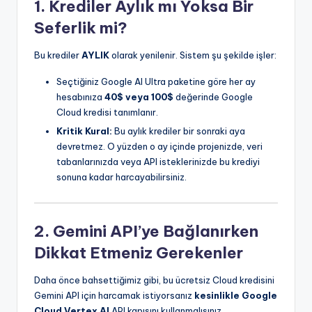
1. Krediler Aylık mı Yoksa Bir
Seferlik mi?
Bu krediler
AYLIK
olarak yenilenir. Sistem şu şekilde işler:
Seçtiğiniz Google AI Ultra paketine göre her ay
hesabınıza
40$ veya 100$
değerinde Google
Cloud kredisi tanımlanır.
Kritik Kural:
Bu aylık krediler bir sonraki aya
devretmez. O yüzden o ay içinde projenizde, veri
tabanlarınızda veya API isteklerinizde bu krediyi
sonuna kadar harcayabilirsiniz.
2. Gemini API’ye Bağlanırken
Dikkat Etmeniz Gerekenler
Daha önce bahsettiğimiz gibi, bu ücretsiz Cloud kredisini
Gemini API için harcamak istiyorsanız
kesinlikle Google
Cloud Vertex AI
API kapısını kullanmalısınız.