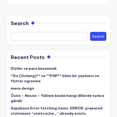
Search
Search
Recent Posts
Diziler ve para kazanmak
*Go (Golang)** ve **PHP** bilen bir yazılımcı ve
flutter ogrenme
menu design
Özne – Nesne – Yüklem baska hangi dillerde turkce
gibidir
Supabase Error fetching items: ERROR: prepared
statement “stmtcache_” already exists