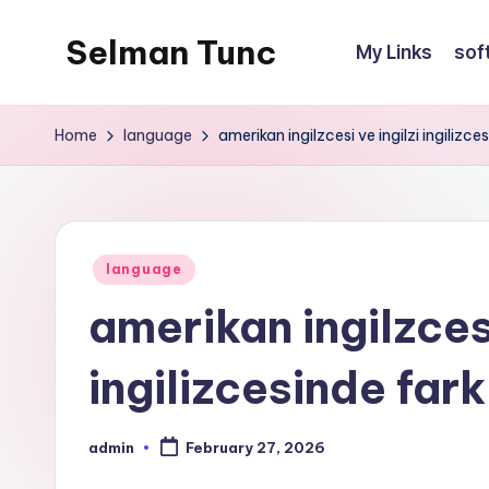
Selman Tunc
My Links
sof
Home
language
amerikan ingilzcesi ve ingilzi ingilizces
Posted
language
in
amerikan ingilzcesi
ingilizcesinde fark
admin
February 27, 2026
Posted
by