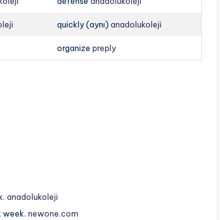
oleji
defense
anadolukoleji
leji
quickly (aynı)
anadolukoleji
organize
preply
k.
anadolukoleji
t week.
newone.com