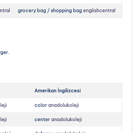
ntral
grocery bag / shopping bag
englishcentral
rger.
Amerikan İngilizcesi
eji
color
anadolukoleji
eji
center
anadolukoleji