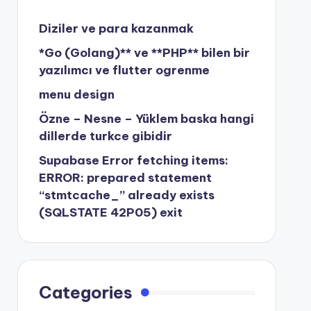
Diziler ve para kazanmak
*Go (Golang)** ve **PHP** bilen bir
yazılımcı ve flutter ogrenme
menu design
Özne – Nesne – Yüklem baska hangi
dillerde turkce gibidir
Supabase Error fetching items:
ERROR: prepared statement
“stmtcache_” already exists
(SQLSTATE 42P05) exit
Categories