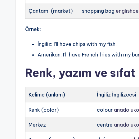
Çantamı (market)
shopping bag
englishce
Örnek:
İngiliz: I’ll have chips with my fish.
Amerikan: I’ll have French fries with my bu
Renk, yazım ve sıfat
Kelime (anlam)
İngiliz İngilizcesi
Renk (color)
colour
anadolukol
Merkez
centre
anadolukol