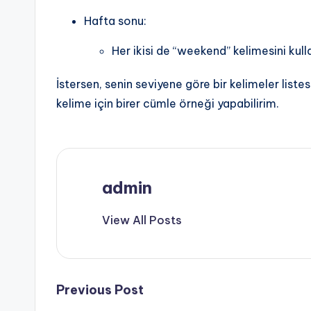
Hafta sonu:
Her ikisi de “weekend” kelimesini kulla
İstersen, senin seviyene göre bir kelimeler listes
kelime için birer cümle örneği yapabilirim.
admin
View All Posts
Post
Previous Post