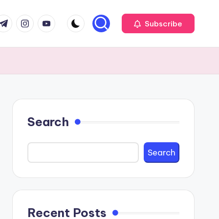
com
r.com
.me
instagram.com
youtube.com
Subscribe
Search
Search
Recent Posts