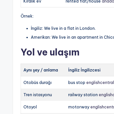
Kiralık ev
rented flat/house
anado
Örnek:
İngiliz: We live in a flat in London.
Amerikan: We live in an apartment in Chic
Yol ve ulaşım
Aynı şey / anlama
İngiliz İngilizcesi
Otobüs durağı
bus stop
englishcentra
Tren istasyonu
railway station
english
Otoyol
motorway
englishcent