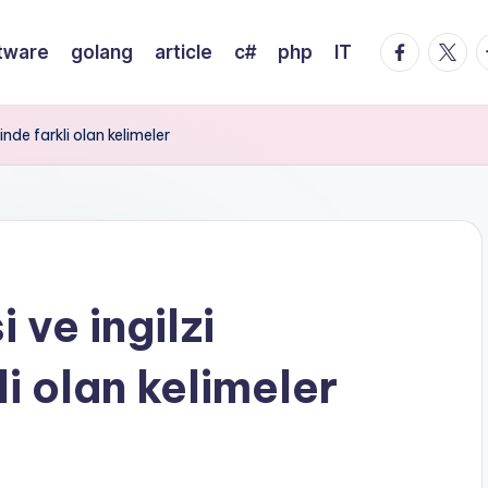
facebook.
twitte
t
tware
golang
article
c#
php
IT
inde farkli olan kelimeler
 ve ingilzi
li olan kelimeler