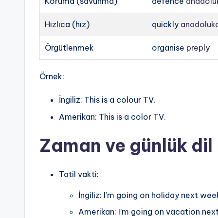
Koruma (savunma)
defence
anadoluk
Hızlıca (hız)
quickly
anadoluko
Örgütlenmek
organise
preply
Örnek:
İngiliz: This is a colour TV.
Amerikan: This is a color TV.
Zaman ve günlük dil
Tatil vakti:
İngiliz: I’m going on holiday next wee
Amerikan: I’m going on vacation nex