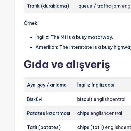
Trafik (duraklama)
queue / traffic jam
eng
Örnek:
İngiliz: The M1 is a busy motorway.
Amerikan: The interstate is a busy highwa
Gıda ve alışveriş
Aynı şey / anlama
İngiliz İngilizcesi
Bisküvi
biscuit
englishcentral
Patates kızartması
chips
englishcentral
Tatlı (patates)
chips (tatlı)
englishcent