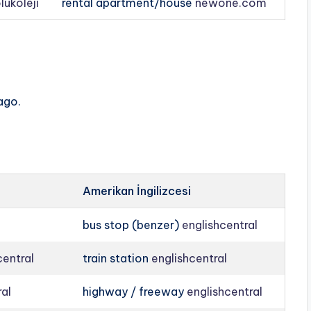
lukoleji
rental apartment/house
newone.com
ago.
Amerikan İngilizcesi
l
bus stop (benzer)
englishcentral
central
train station
englishcentral
ral
highway / freeway
englishcentral