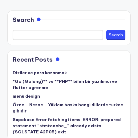
Search
Search
Recent Posts
Diziler ve para kazanmak
*Go (Golang)** ve **PHP** bilen bir yazılımcı ve
flutter ogrenme
menu design
Özne – Nesne – Yüklem baska hangi dillerde turkce
gibidir
Supabase Error fetching items: ERROR: prepared
statement “stmtcache_” already exists
(SQLSTATE 42P05) exit