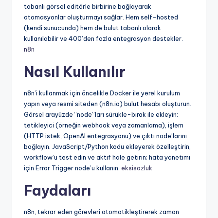
tabanlı görsel editörle birbirine bağlayarak
otomasyonlar oluşturmayı sağlar. Hem self-hosted
(kendi sunucunda) hem de bulut tabanlı olarak
kullanılabilir ve 400’den fazla entegrasyon destekler.
n8n
Nasıl Kullanılır
n8n’i kullanmak için öncelikle Docker ile yerel kurulum
yapın veya resmi siteden (n8n.io) bulut hesabı oluşturun.
Görsel arayüzde “node”ları sürükle-bırak ile ekleyin:
tetikleyici (örneğin webhook veya zamanlama), işlem
(HTTP istek, OpenAI entegrasyonu) ve çıktı node’larını
bağlayın. JavaScript/Python kodu ekleyerek özelleştirin,
workflow’u test edin ve aktif hale getirin; hata yönetimi
için Error Trigger node’u kullanın.
eksisozluk
Faydaları
n8n, tekrar eden görevleri otomatikleştirerek zaman