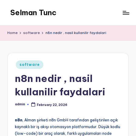
Selman Tunc
Home
software
n8n nedir , nasil kullanilir faydalari
Posted
software
in
n8n nedir , nasil
kullanilir faydalari
admin
February 22, 2026
Posted
by
n8n
, Alman şirketi n8n GmbH tarafından geliştirilen açık
kaynaklı bir iş akışı otomasyon platformudur. Düşük kodlu
(low-code) bir araç olarak, farklı uygulamaları node