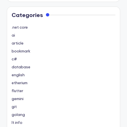
Categories
.net core
ai
article
bookmark
c#
database
english
etherium
flutter
gemini
git
golang
It info