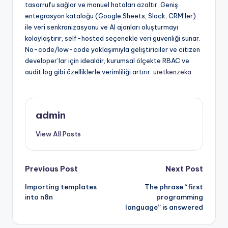
tasarrufu sağlar ve manuel hataları azaltır. Geniş
entegrasyon kataloğu (Google Sheets, Slack, CRM’ler)
ile veri senkronizasyonu ve AI ajanları oluşturmayı
kolaylaştırır, self-hosted seçenekle veri güvenliği sunar.
No-code/low-code yaklaşımıyla geliştiriciler ve citizen
developer’lar için idealdir, kurumsal ölçekte RBAC ve
audit log gibi özelliklerle verimliliği artırır.
uretkenzeka
admin
View All Posts
Post
Previous Post
Next Post
Importing templates
The phrase “first
navigation
into n8n
programming
language” is answered