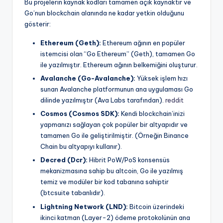
Bu projelerin kaynak kodları tamamen açık kaynaktır ve
Go’nun blockchain alanında ne kadar yetkin olduğunu
gösterir:
Ethereum (Geth):
Ethereum ağının en popüler
istemcisi olan “Go Ethereum” (Geth), tamamen Go
ile yazılmıştır. Ethereum ağının belkemiğini oluşturur.
Avalanche (Go-Avalanche):
Yüksek işlem hızı
sunan Avalanche platformunun ana uygulaması Go
dilinde yazılmıştır (Ava Labs tarafından).
reddit
Cosmos (Cosmos SDK):
Kendi blockchain’inizi
yapmanızı sağlayan çok popüler bir altyapıdır ve
tamamen Go ile geliştirilmiştir. (Örneğin Binance
Chain bu altyapıyı kullanır).
Decred (Dcr):
Hibrit PoW/PoS konsensüs
mekanizmasına sahip bu altcoin, Go ile yazılmış
temiz ve modüler bir kod tabanına sahiptir
(btcsuite tabanlıdır).
Lightning Network (LND):
Bitcoin üzerindeki
ikinci katman (Layer-2) ödeme protokolünün ana