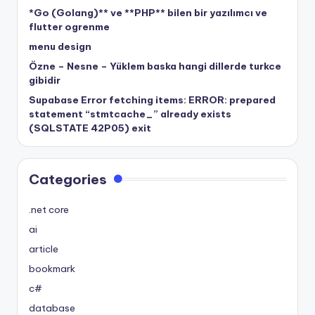
*Go (Golang)** ve **PHP** bilen bir yazılımcı ve
flutter ogrenme
menu design
Özne – Nesne – Yüklem baska hangi dillerde turkce
gibidir
Supabase Error fetching items: ERROR: prepared
statement “stmtcache_” already exists
(SQLSTATE 42P05) exit
Categories
.net core
ai
article
bookmark
c#
database