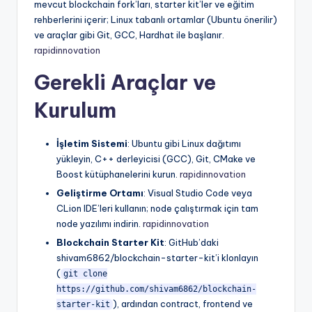
mevcut blockchain fork’ları, starter kit’ler ve eğitim
rehberlerini içerir; Linux tabanlı ortamlar (Ubuntu önerilir)
ve araçlar gibi Git, GCC, Hardhat ile başlanır.
rapidinnovation
Gerekli Araçlar ve
Kurulum
İşletim Sistemi
: Ubuntu gibi Linux dağıtımı
yükleyin, C++ derleyicisi (GCC), Git, CMake ve
Boost kütüphanelerini kurun.
rapidinnovation
Geliştirme Ortamı
: Visual Studio Code veya
CLion IDE’leri kullanın; node çalıştırmak için tam
node yazılımı indirin.
rapidinnovation
Blockchain Starter Kit
: GitHub’daki
shivam6862/blockchain-starter-kit’i klonlayın
(
git clone
https://github.com/shivam6862/blockchain-
), ardından contract, frontend ve
starter-kit