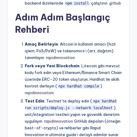
backend dizinlerinde
çalıştırın.
github
npm install
Adım Adım Başlangıç
Rehberi
Amaç Belirleyin
: Altcoin’in kullanım amacı (hızlı
işlem, PoS/PoW) ve tokenomics’i (arz, dağıtım)
tanımlayın.
rapidinnovation
Fork veya Yeni Blockchain
: Litecoin gibi mevcut
kodu fork edin veya Ethereum/Binance Smart Chain
üzerinde ERC-20 token oluşturun; Hardhat ile akıllı
kontrat derleyin (
).
npx hardhat compile
rapidinnovation
Test Edin
: Testnet’te deploy edin (
npx hardhat
),
run scripts/deploy.js --network localhost
unit/integration testleri yapın ve güvenlik denetimi
uygulayın.
rapidinnovation
GitHub depoları (örneğin
best-of-crypto) ve rehberler gibi Rapid
Innovation’ın ultimate guide’ı detaylı adımlar sunar.