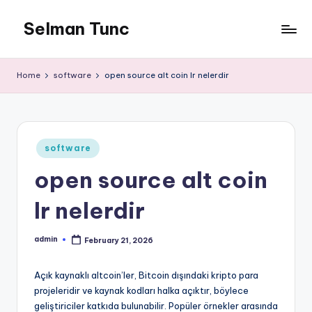
Selman Tunc
Home
software
open source alt coin lr nelerdir
Posted
software
in
open source alt coin
lr nelerdir
admin
February 21, 2026
Posted
by
Açık kaynaklı altcoin’ler, Bitcoin dışındaki kripto para
projeleridir ve kaynak kodları halka açıktır, böylece
geliştiriciler katkıda bulunabilir. Popüler örnekler arasında