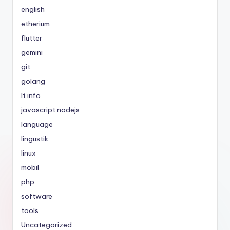
english
etherium
flutter
gemini
git
golang
It info
javascript nodejs
language
lingustik
linux
mobil
php
software
tools
Uncategorized