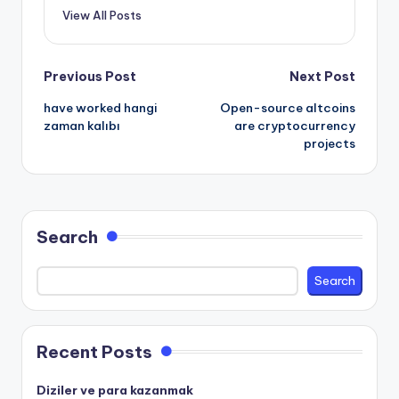
View All Posts
Post
Previous Post
Next Post
have worked hangi
Open-source altcoins
navigation
zaman kalıbı
are cryptocurrency
projects
Search
Search
Recent Posts
Diziler ve para kazanmak