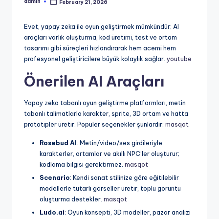
admin
February 21, 2026
Posted
by
Evet, yapay zeka ile oyun geliştirmek mümkündür; AI
araçları varlık oluşturma, kod üretimi, test ve ortam
tasarımı gibi süreçleri hızlandırarak hem acemi hem
profesyonel geliştiricilere büyük kolaylık sağlar.
youtube
Önerilen AI Araçları
Yapay zeka tabanlı oyun geliştirme platformları, metin
tabanlı talimatlarla karakter, sprite, 3D ortam ve hatta
prototipler üretir. Popüler seçenekler şunlardır:
masqot
Rosebud AI
: Metin/video/ses girdileriyle
karakterler, ortamlar ve akıllı NPC’ler oluşturur;
kodlama bilgisi gerektirmez.
masqot
Scenario
: Kendi sanat stilinize göre eğitilebilir
modellerle tutarlı görseller üretir, toplu görüntü
oluşturma destekler.
masqot
Ludo.ai
: Oyun konsepti, 3D modeller, pazar analizi