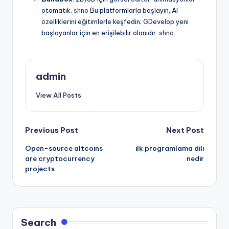
otomatik.
shno
Bu platformlarla başlayın, AI
özelliklerini eğitimlerle keşfedin; GDevelop yeni
başlayanlar için en erişilebilir olanıdır.
shno
admin
View All Posts
Post
Previous Post
Next Post
Open-source altcoins
ilk programlama dili
navigation
are cryptocurrency
nedir
projects
Search