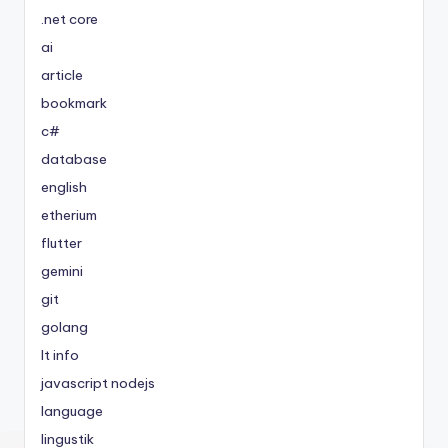
.net core
ai
article
bookmark
c#
database
english
etherium
flutter
gemini
git
golang
It info
javascript nodejs
language
lingustik