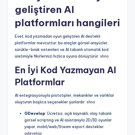
geliştiren AI
platformları hangileri
Evet, kod yazmadan oyun geliştiren AI destekli
platformlar mevcuttur; bu araçlar görsel arayüzler,
sürükle-bırak sistemleri ve AI tabanlı otomatik kod
üretimiyle fikirlerinizi hızlıca oyuna dönüştürür.
shno
En İyi Kod Yazmayan AI
Platformlar
AI entegrasyonuyla prototipler, mekanikler ve varlıklar
oluşturan başlıca seçenekler şunlardır:
shno
GDevelop
: Ücretsiz, açık kaynaklı; olay tabanlı
görsel scripting ve AI asistanıyla 2D/3D oyunlar
yapar, mobil/web/Steam export destekler.
gdevelop