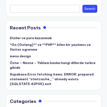
Search
Recent Posts
Diziler ve para kazanmak
*Go (Golang)** ve **PHP** bilen bir yazılımcı ve
flutter ogrenme
menu design
Özne – Nesne – Yüklem baska hangi dillerde turkce
gibidir
Supabase Error fetching items: ERROR: prepared
statement “stmtcache_” already exists
(SQLSTATE 42P05) exit
Categories