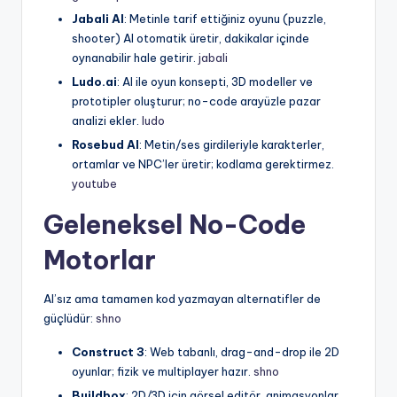
Jabali AI
: Metinle tarif ettiğiniz oyunu (puzzle,
shooter) AI otomatik üretir, dakikalar içinde
oynanabilir hale getirir.
jabali
Ludo.ai
: AI ile oyun konsepti, 3D modeller ve
prototipler oluşturur; no-code arayüzle pazar
analizi ekler.
ludo
Rosebud AI
: Metin/ses girdileriyle karakterler,
ortamlar ve NPC’ler üretir; kodlama gerektirmez.
youtube
Geleneksel No-Code
Motorlar
AI’sız ama tamamen kod yazmayan alternatifler de
güçlüdür:
shno
Construct 3
: Web tabanlı, drag-and-drop ile 2D
oyunlar; fizik ve multiplayer hazır.
shno
Buildbox
: 2D/3D için görsel editör, animasyonlar