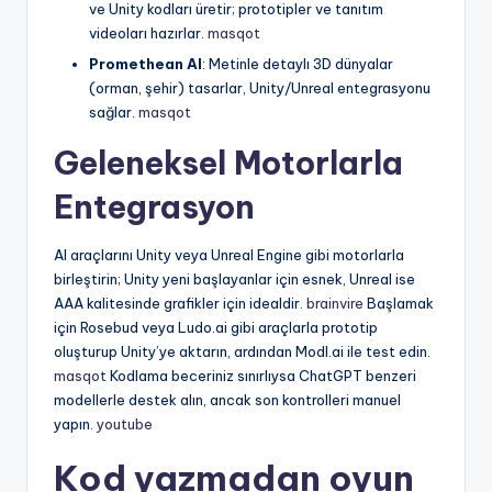
ve Unity kodları üretir; prototipler ve tanıtım
videoları hazırlar.
masqot
Promethean AI
: Metinle detaylı 3D dünyalar
(orman, şehir) tasarlar, Unity/Unreal entegrasyonu
sağlar.
masqot
Geleneksel Motorlarla
Entegrasyon
AI araçlarını Unity veya Unreal Engine gibi motorlarla
birleştirin; Unity yeni başlayanlar için esnek, Unreal ise
AAA kalitesinde grafikler için idealdir.
brainvire
Başlamak
için Rosebud veya Ludo.ai gibi araçlarla prototip
oluşturup Unity’ye aktarın, ardından Modl.ai ile test edin.
masqot
Kodlama beceriniz sınırlıysa ChatGPT benzeri
modellerle destek alın, ancak son kontrolleri manuel
yapın.
youtube
Kod yazmadan oyun