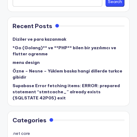
Search
Recent Posts
Diziler ve para kazanmak
*Go (Golang)** ve **PHP** bilen bir yazılımcı ve
flutter ogrenme
menu design
Özne – Nesne – Yüklem baska hangi dillerde turkce
gibidir
Supabase Error fetching items: ERROR: prepared
statement “stmtcache_” already exists
(SQLSTATE 42P05) exit
Categories
.net core