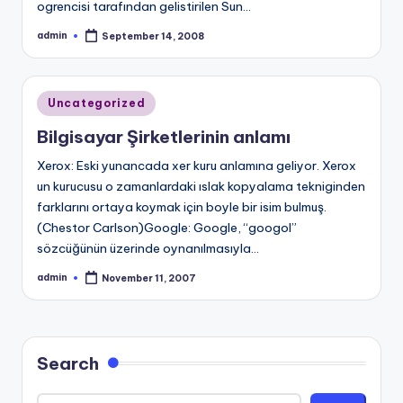
ogrencisi tarafından gelistirilen Sun…
admin
September 14, 2008
Posted
by
Posted
Uncategorized
in
Bilgisayar Şirketlerinin anlamı
Xerox: Eski yunancada xer kuru anlamına geliyor. Xerox
un kurucusu o zamanlardaki ıslak kopyalama tekniginden
farklarını ortaya koymak için boyle bir isim bulmuş.
(Chestor Carlson)Google: Google, “googol”
sözcüğünün üzerinde oynanılmasıyla…
admin
November 11, 2007
Posted
by
Search