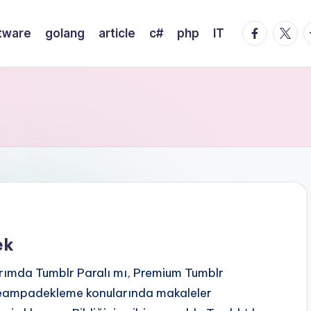
facebook.
twitte
t
tware
golang
article
c#
php
IT
ek
arımda Tumblr Paralı mı, Premium Tumblr
Streampadekleme konularında makaleler