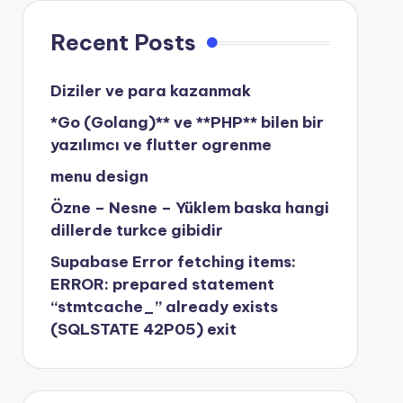
Recent Posts
Diziler ve para kazanmak
*Go (Golang)** ve **PHP** bilen bir
yazılımcı ve flutter ogrenme
menu design
Özne – Nesne – Yüklem baska hangi
dillerde turkce gibidir
Supabase Error fetching items:
ERROR: prepared statement
“stmtcache_” already exists
(SQLSTATE 42P05) exit