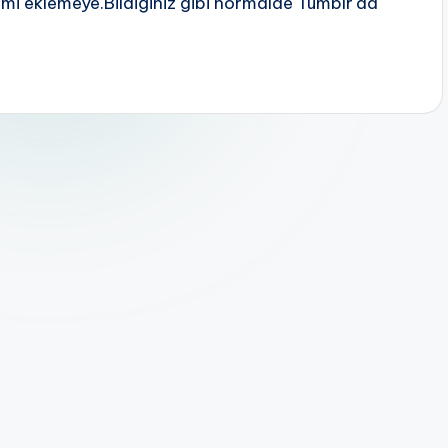
emi eklemeye.Bildiğiniz gibi normalde Tumblr'da