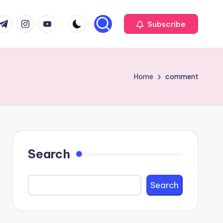
com
r.com
.me
instagram.com
youtube.com
Subscribe
Home
comment
Search
Search