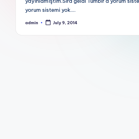
yayınlamıştım.Sıra geldi Tumblr'a yorum sist
yorum sistemi yok.…
admin
July 9, 2014
Posted
by