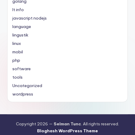
golang
It info
javascript nodejs
language
lingustik
linux
mobil
php
software
tools
Uncategorized
wordpress
Copyright 2026 —
Selman Tunc
. All rights reserved.
Bloghash WordPress Theme