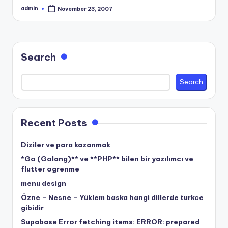
admin
November 23, 2007
Posted
by
Search
Search
Recent Posts
Diziler ve para kazanmak
*Go (Golang)** ve **PHP** bilen bir yazılımcı ve
flutter ogrenme
menu design
Özne – Nesne – Yüklem baska hangi dillerde turkce
gibidir
Supabase Error fetching items: ERROR: prepared