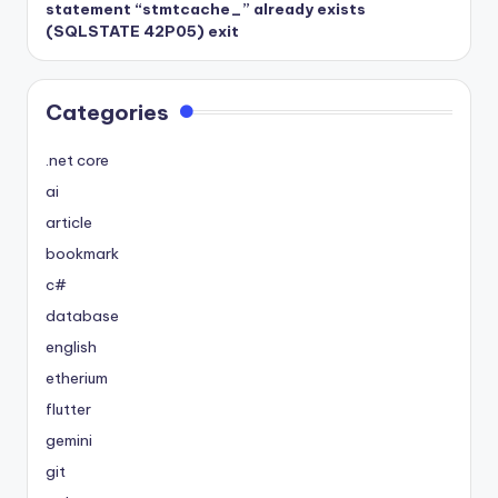
statement “stmtcache_” already exists
(SQLSTATE 42P05) exit
Categories
.net core
ai
article
bookmark
c#
database
english
etherium
flutter
gemini
git