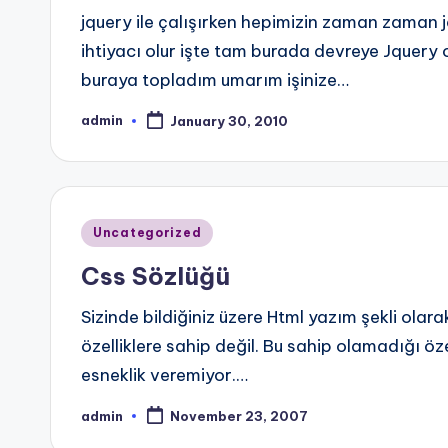
jquery ile çalışırken hepimizin zaman zaman jq
ihtiyacı olur işte tam burada devreye Jquery
buraya topladım umarım işinize…
admin
January 30, 2010
Posted
by
Posted
Uncategorized
in
Css Sözlüğü
Sizinde bildiğiniz üzere Html yazım şekli olara
özelliklere sahip değil. Bu sahip olamadığı ö
esneklik veremiyor.…
admin
November 23, 2007
Posted
by