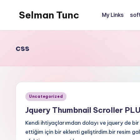
Selman Tunc
My Links
sof
css
Posted
Uncategorized
in
Jquery Thumbnail Scroller PL
Kendi ihtiyaçlarımdan dolayı ve jquery de bir
ettiğim için bir eklenti geliştirdim.bir resim 