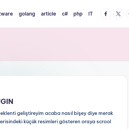
facebook.
twitte
t
tware
golang
article
c#
php
IT
UGIN
 eklenti geliştireyim acaba nasıl bişey diye merak
galerisindeki küçük resimleri gösteren oraya scrool