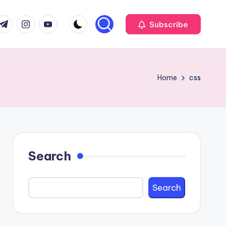
com
r.com
.me
instagram.com
youtube.com
Subscribe
Home
css
Search
Search