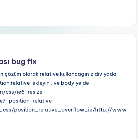
ası bug fix
n çözüm olarak relative kullancagınız div yada
tion:relative ekleyin , ve body ye de
com/css/ie6-resize-
e7-position-relative-
_css/position_relative_overflow_ie/http://www