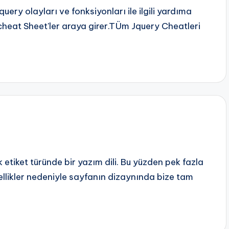
uery olayları ve fonksiyonları ile ilgili yardıma
 cheat Sheet'ler araya girer.TÜm Jquery Cheatleri
k etiket türünde bir yazım dili. Bu yüzden pek fazla
zellikler nedeniyle sayfanın dizaynında bize tam