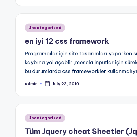
Posted
Uncategorized
in
en iyi 12 css framework
Programcılar için site tasarımları yaparken 
kaybına yol açablir ,mesela inputlar için sürek
bu durumlarda css frameworkler kullanmalıy
admin
July 23, 2010
Posted
by
Posted
Uncategorized
in
Tüm Jquery cheat Sheetler (Jq