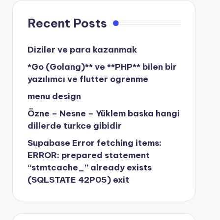
Recent Posts
Diziler ve para kazanmak
*Go (Golang)** ve **PHP** bilen bir
yazılımcı ve flutter ogrenme
menu design
Özne – Nesne – Yüklem baska hangi
dillerde turkce gibidir
Supabase Error fetching items:
ERROR: prepared statement
“stmtcache_” already exists
(SQLSTATE 42P05) exit