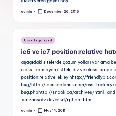
efekti veren gayet hoş…
admin
December 26, 2015
Posted
by
Posted
Uncategorized
in
ie6 ve ie7 position:relative hat
aşagıdaki sitelerde çözüm yolları var ama be
class ı kapsayan üstteki div ve class laraposi
position:relative ekleyinhttp://friendlybit.
bug/http://locusoptimus.com/css-trickery/i
bug.phphttp://snook.ca/archives/html_and
.satzansatz.de/cssd/rpfloat.html
admin
May 14, 2011
Posted
by