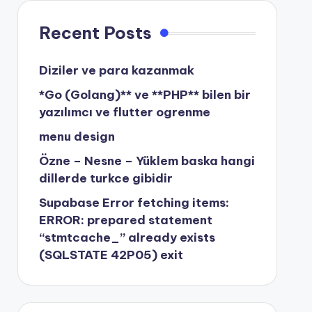
Recent Posts
Diziler ve para kazanmak
*Go (Golang)** ve **PHP** bilen bir
yazılımcı ve flutter ogrenme
menu design
Özne – Nesne – Yüklem baska hangi
dillerde turkce gibidir
Supabase Error fetching items:
ERROR: prepared statement
“stmtcache_” already exists
(SQLSTATE 42P05) exit