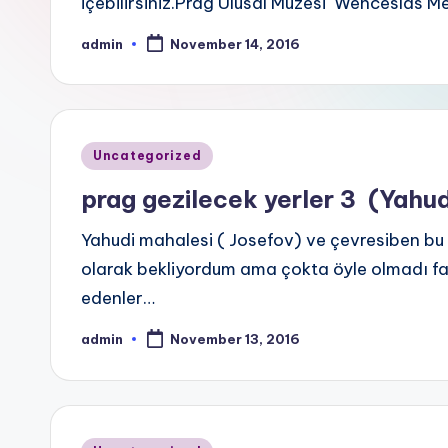
içebilirsiniz.Prag Ulusal Müzesi Wenceslas 
admin
November 14, 2016
Posted
by
Posted
Uncategorized
in
prag gezilecek yerler 3 (Yahud
Yahudi mahalesi ( Josefov) ve çevresiben bu 
olarak bekliyordum ama çokta öyle olmadı fak
edenler…
admin
November 13, 2016
Posted
by