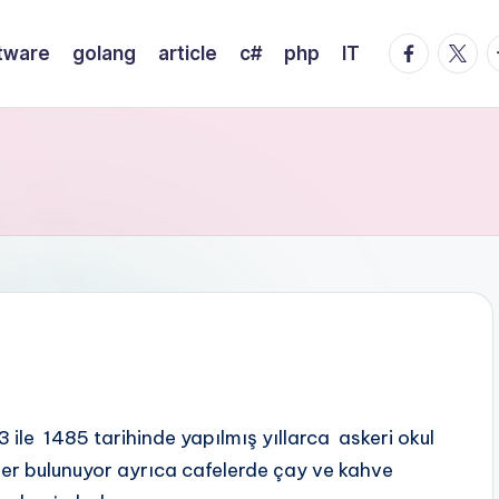
facebook.
twitte
t
tware
golang
article
c#
php
IT
 ile 1485 tarihinde yapılmış yıllarca askeri okul
iler bulunuyor ayrıca cafelerde çay ve kahve