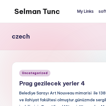
Selman Tunc
My Links
sof
czech
Posted
Uncategorized
in
Prag gezilecek yerler 4
Belediye Sarayı Art Nouveau mimarisi ile 1383
ve ilahiyat fakültesi olmuştur.günüzmde serg