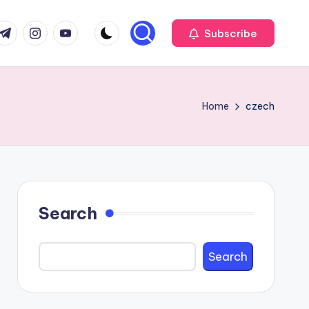
com
r.com
.me
instagram.com
youtube.com
Subscribe
Home
czech
Search
Search