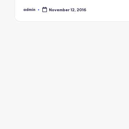
admin
November 12, 2016
Posted
by