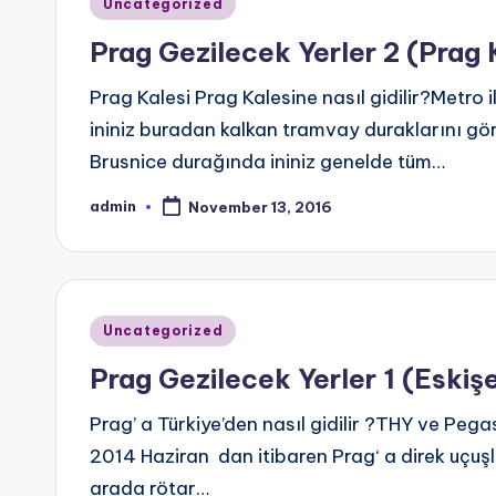
Posted
Uncategorized
in
Prag Gezilecek Yerler 2 (Prag 
Prag Kalesi Prag Kalesine nasıl gidilir?Metro
ininiz buradan kalkan tramvay duraklarını gör
Brusnice durağında ininiz genelde tüm…
admin
November 13, 2016
Posted
by
Posted
Uncategorized
in
Prag Gezilecek Yerler 1 (Eskiş
Prag’ a Türkiye’den nasıl gidilir ?THY ve Pegasu
2014 Haziran dan itibaren Prag‘ a direk uçuşl
arada rötar…