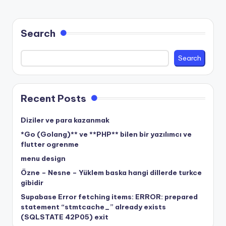
Search
Search
Recent Posts
Diziler ve para kazanmak
*Go (Golang)** ve **PHP** bilen bir yazılımcı ve
flutter ogrenme
menu design
Özne – Nesne – Yüklem baska hangi dillerde turkce
gibidir
Supabase Error fetching items: ERROR: prepared
statement “stmtcache_” already exists
(SQLSTATE 42P05) exit