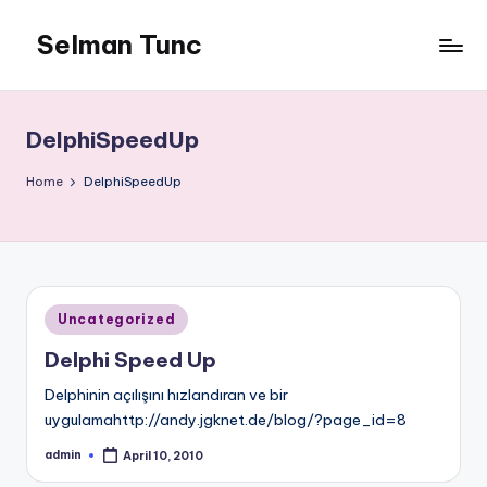
Selman Tunc
DelphiSpeedUp
Home
DelphiSpeedUp
Posted
Uncategorized
in
Delphi Speed Up
Delphinin açılışını hızlandıran ve bir
uygulamahttp://andy.jgknet.de/blog/?page_id=8
admin
April 10, 2010
Posted
by