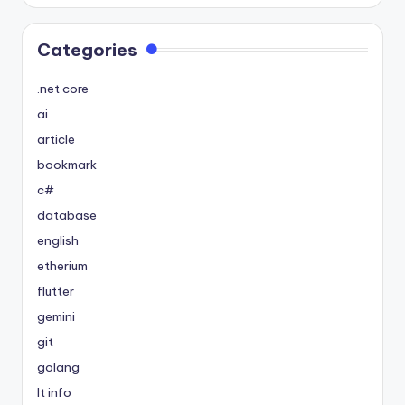
Categories
.net core
ai
article
bookmark
c#
database
english
etherium
flutter
gemini
git
golang
It info