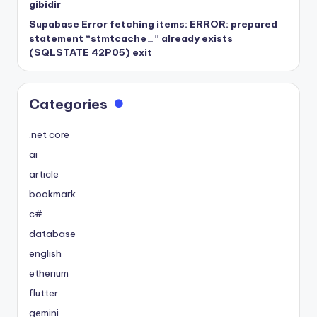
gibidir
Supabase Error fetching items: ERROR: prepared
statement “stmtcache_” already exists
(SQLSTATE 42P05) exit
Categories
.net core
ai
article
bookmark
c#
database
english
etherium
flutter
gemini