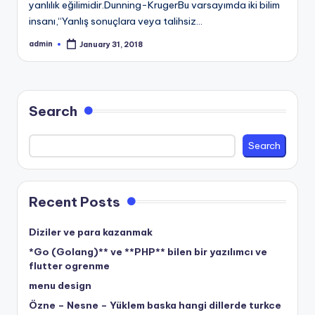
yanlılık eğilimidir.Dunning-KrugerBu varsayımda iki bilim
insanı,“Yanlış sonuçlara veya talihsiz…
admin
January 31, 2018
Posted
by
Search
Search
Recent Posts
Diziler ve para kazanmak
*Go (Golang)** ve **PHP** bilen bir yazılımcı ve
flutter ogrenme
menu design
Özne – Nesne – Yüklem baska hangi dillerde turkce