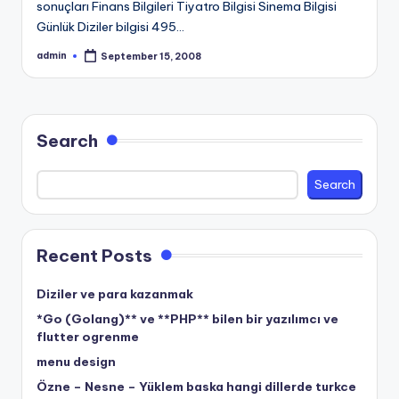
sonuçları Finans Bilgileri Tiyatro Bilgisi Sinema Bilgisi
Günlük Diziler bilgisi 495…
admin
September 15, 2008
Posted
by
Search
Search
Recent Posts
Diziler ve para kazanmak
*Go (Golang)** ve **PHP** bilen bir yazılımcı ve
flutter ogrenme
menu design
Özne – Nesne – Yüklem baska hangi dillerde turkce