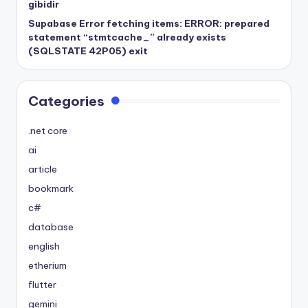
gibidir
Supabase Error fetching items: ERROR: prepared
statement “stmtcache_” already exists
(SQLSTATE 42P05) exit
Categories
.net core
ai
article
bookmark
c#
database
english
etherium
flutter
gemini