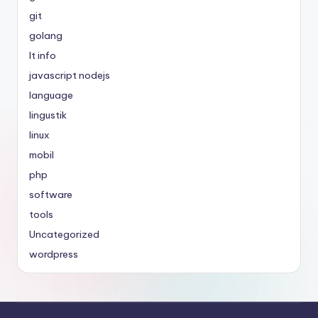
git
golang
It info
javascript nodejs
language
lingustik
linux
mobil
php
software
tools
Uncategorized
wordpress