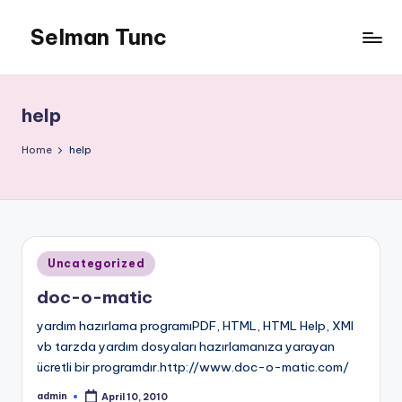
Selman Tunc
help
Home
help
Posted
Uncategorized
in
doc-o-matic
yardım hazırlama programıPDF, HTML, HTML Help, XMl
vb tarzda yardım dosyaları hazırlamanıza yarayan
ücretli bir programdır.http://www.doc-o-matic.com/
admin
April 10, 2010
Posted