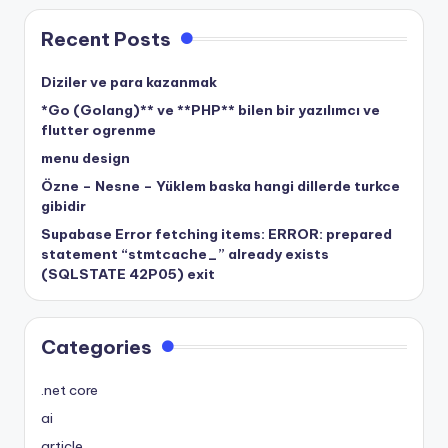
Recent Posts
Diziler ve para kazanmak
*Go (Golang)** ve **PHP** bilen bir yazılımcı ve
flutter ogrenme
menu design
Özne – Nesne – Yüklem baska hangi dillerde turkce
gibidir
Supabase Error fetching items: ERROR: prepared
statement “stmtcache_” already exists
(SQLSTATE 42P05) exit
Categories
.net core
ai
article