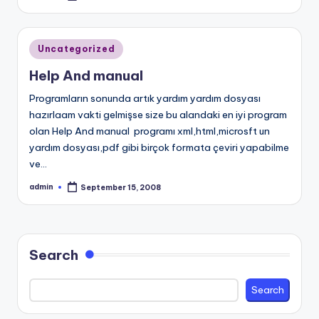
by
Posted
Uncategorized
in
Help And manual
Programların sonunda artık yardım yardım dosyası
hazırlaam vakti gelmişse size bu alandaki en iyi program
olan Help And manual programı xml,html,microsft un
yardım dosyası,pdf gibi birçok formata çeviri yapabilme
ve…
admin
September 15, 2008
Posted
by
Search
Search