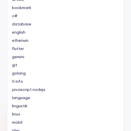
bookmark
c#
database
english
etherium
flutter
gemini
git
golang
It info
javascript nodejs
language
lingustik
linux
mobil
php