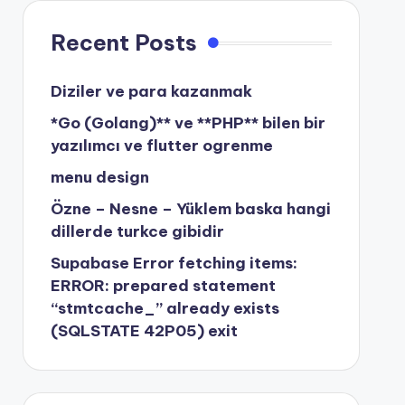
Recent Posts
Diziler ve para kazanmak
*Go (Golang)** ve **PHP** bilen bir
yazılımcı ve flutter ogrenme
menu design
Özne – Nesne – Yüklem baska hangi
dillerde turkce gibidir
Supabase Error fetching items:
ERROR: prepared statement
“stmtcache_” already exists
(SQLSTATE 42P05) exit