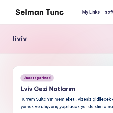
Selman Tunc
My Links
sof
liviv
Posted
Uncategorized
in
Lviv Gezi Notlarım
Hürrem Sultan’ın memleketi, vizesiz gidilecek 
yemek ve alışveriş yapılacak yer derdim ama 