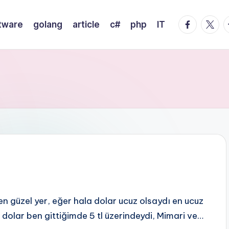
facebook.
twitte
t
tware
golang
article
c#
php
IT
en güzel yer, eğer hala dolar ucuz olsaydı en ucuz
dolar ben gittiğimde 5 tl üzerindeydi, Mimari ve…