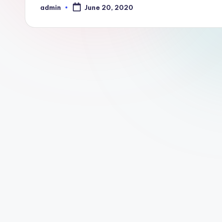
admin
June 20, 2020
Posted
by