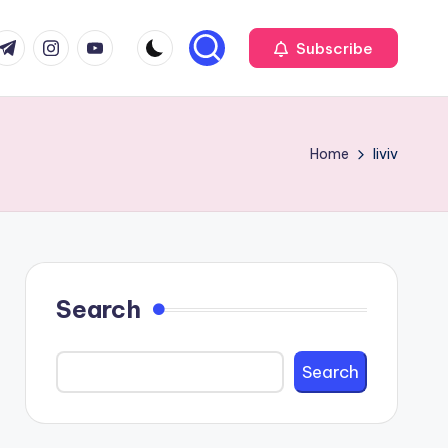
com
r.com
.me
instagram.com
youtube.com
Subscribe
Home
liviv
Search
Search