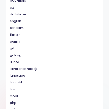
bookmark
c#
database
english
etherium
flutter
gemini
git
golang
It info
javascript nodejs
language
lingustik
linux
mobil
php