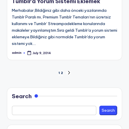
Tumblr’a Yorum Sistemi Eklemek
Merhabalar,Bildiğiniz gibi daha önceki yazılarımda
Tumblr Paralı mı, Premium Tumblr Temaları‘nın ücretsiz
kullanımı ve Tumblr’ Streampadekleme konularında
makaleler yayınlamıştım.Sıra geldi Tumblr'a yorum sistemi
eklemeye.Bildiğiniz gibi normalde Tumblr'da yorum
sistemi yok.…
admin
July 9, 2014
Posted
by
Posts
1
2
NEXT
PAGE
pagination
Search
Search