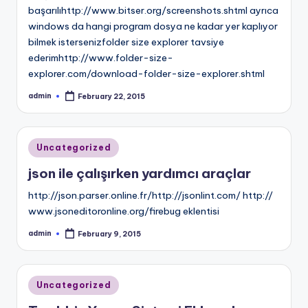
başarılıhttp://www.bitser.org/screenshots.shtml ayrıca
windows da hangi program dosya ne kadar yer kaplıyor
bilmek istersenizfolder size explorer tavsiye
ederimhttp://www.folder-size-
explorer.com/download-folder-size-explorer.shtml
admin
February 22, 2015
Posted
by
Posted
Uncategorized
in
json ile çalışırken yardımcı araçlar
http://json.parser.online.fr/http://jsonlint.com/ http://
www.jsoneditoronline.org/firebug eklentisi
admin
February 9, 2015
Posted
by
Posted
Uncategorized
in