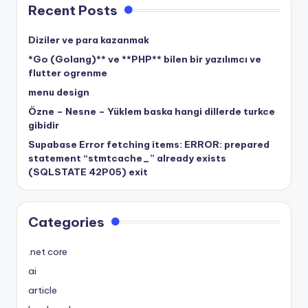
Recent Posts
Diziler ve para kazanmak
*Go (Golang)** ve **PHP** bilen bir yazılımcı ve
flutter ogrenme
menu design
Özne – Nesne – Yüklem baska hangi dillerde turkce
gibidir
Supabase Error fetching items: ERROR: prepared
statement “stmtcache_” already exists
(SQLSTATE 42P05) exit
Categories
.net core
ai
article