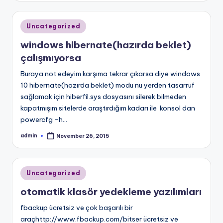
Posted
Uncategorized
in
windows hibernate(hazırda beklet)
çalışmıyorsa
Buraya not edeyim karşıma tekrar çıkarsa diye windows
10 hibernate(hazırda beklet) modu nu yerden tasarruf
sağlamak için hiberfil.sys dosyasını silerek bilmeden
kapatmışım sitelerde araştırdığım kadarı ile konsol dan
powercfg -h…
admin
November 26, 2015
Posted
by
Posted
Uncategorized
in
otomatik klasör yedekleme yazılımları
fbackup ücretsiz ve çok başarılı bir
araçhttp://www.fbackup.com/bitser ücretsiz ve