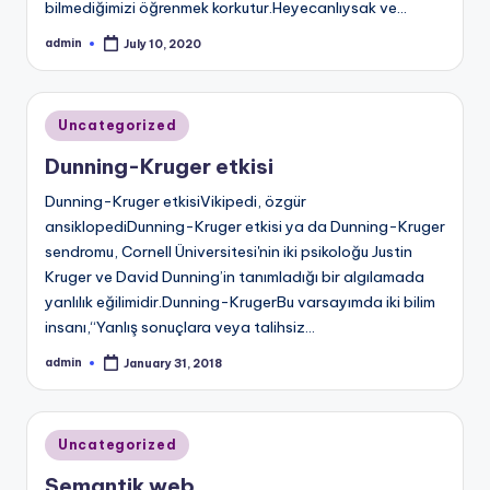
bilmediğimizi öğrenmek korkutur.Heyecanlıysak ve…
admin
July 10, 2020
Posted
by
Posted
Uncategorized
in
Dunning-Kruger etkisi
Dunning-Kruger etkisiVikipedi, özgür
ansiklopediDunning-Kruger etkisi ya da Dunning-Kruger
sendromu, Cornell Üniversitesi'nin iki psikoloğu Justin
Kruger ve David Dunning’in tanımladığı bir algılamada
yanlılık eğilimidir.Dunning-KrugerBu varsayımda iki bilim
insanı,“Yanlış sonuçlara veya talihsiz…
admin
January 31, 2018
Posted
by
Posted
Uncategorized
in
Semantik web