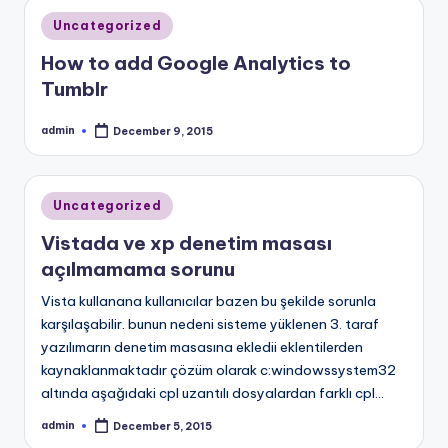
Posted
Uncategorized
in
How to add Google Analytics to
Tumblr
admin
December 9, 2015
Posted
by
Posted
Uncategorized
in
Vistada ve xp denetim masası
açılmamama sorunu
Vista kullanana kullanıcılar bazen bu şekilde sorunla
karşılaşabilir. bunun nedeni sisteme yüklenen 3. taraf
yazılımarın denetim masasına ekledii eklentilerden
kaynaklanmaktadır çözüm olarak c:windowssystem32
altında aşağıdaki cpl uzantılı dosyalardan farklı cpl…
admin
December 5, 2015
Posted
by