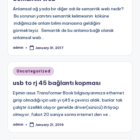
Anlamsal ağ yada bir diğer adı ile semantik web nedir?
Bu sorunun yanıtını semantik kelimesinin köküne
indiğimizde anlam bilimi manasına geldiğini
görmekteyiz. Semantik de bu anlama bağlı olarak
anlamsal web…
admin
January 31, 2017
Posted
by
Posted
Uncategorized
in
usb to rj 45 bağlantı kopması
Eşimin asus Transformer Book bilgisayarımıza ethernet
girişi olmadığı için usb yi rj45 e çevirici aldık, bunlar tak
çalıştır özellikli oluyor genelde driver(sürücü) ihtiyaçı
olmuyor, fakat 20 saniye sonra internet den ve…
admin
January 21, 2016
Posted
by