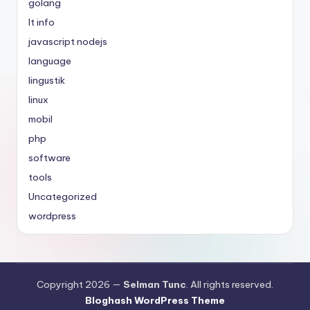
golang
It info
javascript nodejs
language
lingustik
linux
mobil
php
software
tools
Uncategorized
wordpress
Copyright 2026 —
Selman Tunc
. All rights reserved.
Bloghash WordPress Theme