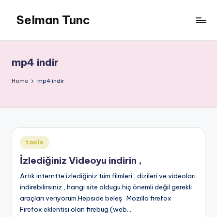
Selman Tunc
mp4 indir
Home
mp4 indir
Posted
tools
in
İzlediğiniz Videoyu indirin ,
Artık interntte izlediğiniz tüm filmleri , dizileri ve videoları
indirebilirsiniz , hangi site oldugu hiç önemli değil gerekli
araçları veriyorum.Hepside beleş Mozilla firefox
Firefox eklentisi olan firebug (web…