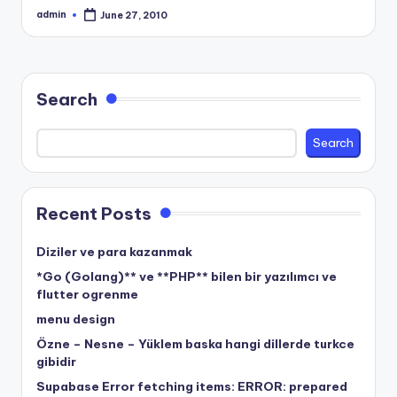
admin
June 27, 2010
Posted
by
Search
Search
Recent Posts
Diziler ve para kazanmak
*Go (Golang)** ve **PHP** bilen bir yazılımcı ve
flutter ogrenme
menu design
Özne – Nesne – Yüklem baska hangi dillerde turkce
gibidir
Supabase Error fetching items: ERROR: prepared