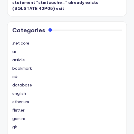
statement “stmtcache_” already exists
(SQLSTATE 42P05) exit
Categories
.net core
ai
article
bookmark
c#
database
english
etherium
flutter
gemini
git