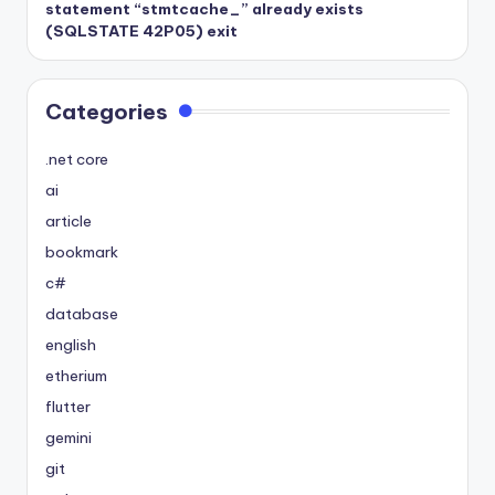
statement “stmtcache_” already exists
(SQLSTATE 42P05) exit
Categories
.net core
ai
article
bookmark
c#
database
english
etherium
flutter
gemini
git