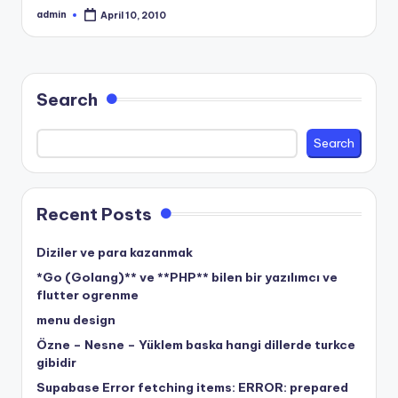
admin
April 10, 2010
Posted
by
Search
Search
Recent Posts
Diziler ve para kazanmak
*Go (Golang)** ve **PHP** bilen bir yazılımcı ve
flutter ogrenme
menu design
Özne – Nesne – Yüklem baska hangi dillerde turkce
gibidir
Supabase Error fetching items: ERROR: prepared