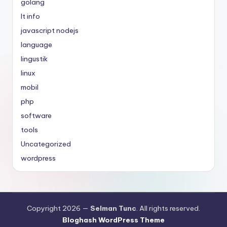
golang
It info
javascript nodejs
language
lingustik
linux
mobil
php
software
tools
Uncategorized
wordpress
Copyright 2026 —
Selman Tunc
. All rights reserved.
Bloghash WordPress Theme