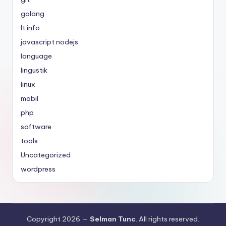
golang
It info
javascript nodejs
language
lingustik
linux
mobil
php
software
tools
Uncategorized
wordpress
Copyright 2026 —
Selman Tunc
. All rights reserved.