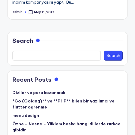
indirim kampanyasını yaptı. Bu…
admin
May 11, 2017
Posted
by
Search
Search
Recent Posts
Diziler ve para kazanmak
*Go (Golang)** ve **PHP** bilen bir yazılımcı ve
flutter ogrenme
menu design
Özne – Nesne – Yüklem baska hangi dillerde turkce
gibidir