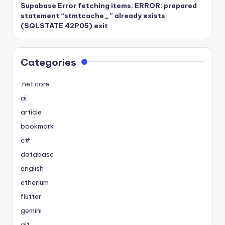
Supabase Error fetching items: ERROR: prepared
statement “stmtcache_” already exists
(SQLSTATE 42P05) exit
Categories
.net core
ai
article
bookmark
c#
database
english
etherium
flutter
gemini
git