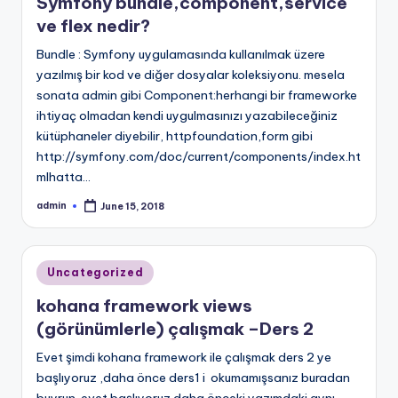
Symfony bundle,component,service
ve flex nedir?
Bundle : Symfony uygulamasında kullanılmak üzere
yazılmış bir kod ve diğer dosyalar koleksiyonu. mesela
sonata admin gibi Component:herhangi bir frameworke
ihtiyaç olmadan kendi uygulmasınızı yazabileceğiniz
kütüphaneler diyebilir, httpfoundation,form gibi
http://symfony.com/doc/current/components/index.ht
mlhatta…
admin
June 15, 2018
Posted
by
Posted
Uncategorized
in
kohana framework views
(görünümlerle) çalışmak –Ders 2
Evet şimdi kohana framework ile çalışmak ders 2 ye
başlıyoruz ,daha önce ders1 i okumamışsanız buradan