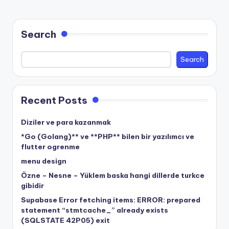
Search
Search
Recent Posts
Diziler ve para kazanmak
*Go (Golang)** ve **PHP** bilen bir yazılımcı ve
flutter ogrenme
menu design
Özne – Nesne – Yüklem baska hangi dillerde turkce
gibidir
Supabase Error fetching items: ERROR: prepared
statement “stmtcache_” already exists
(SQLSTATE 42P05) exit