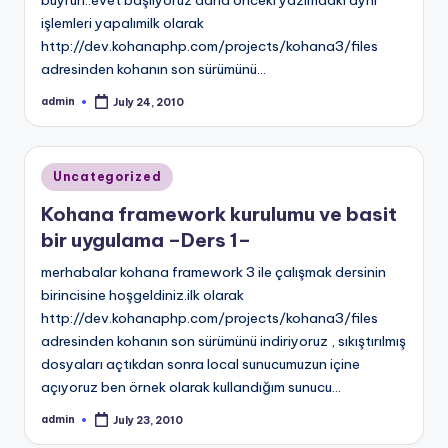
buyrun..evet başlıyoruz daha önceki yazımdaki aynı
işlemleri yapalımilk olarak
http://dev.kohanaphp.com/projects/kohana3/files
adresinden kohanın son sürümünü…
admin
July 24, 2010
Posted
by
Posted
Uncategorized
in
Kohana framework kurulumu ve basit
bir uygulama –Ders 1–
merhabalar kohana framework 3 ile çalışmak dersinin
birincisine hoşgeldiniz.ilk olarak
http://dev.kohanaphp.com/projects/kohana3/files
adresinden kohanın son sürümünü indiriyoruz , sıkıştırılmış
dosyaları açtıkdan sonra local sunucumuzun içine
açıyoruz ben örnek olarak kullandığım sunucu…
admin
July 23, 2010
Posted
by