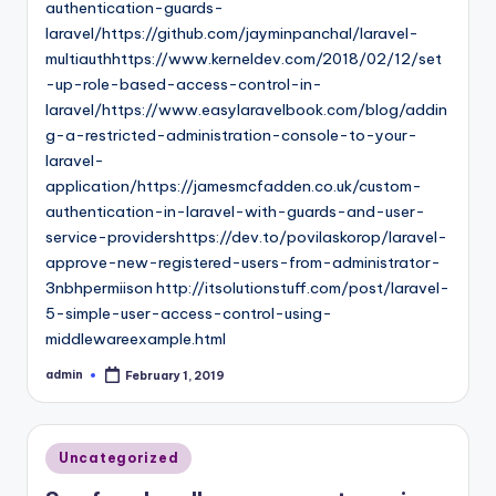
authentication-guards-
laravel/https://github.com/jayminpanchal/laravel-
multiauthhttps://www.kerneldev.com/2018/02/12/set
-up-role-based-access-control-in-
laravel/https://www.easylaravelbook.com/blog/addin
g-a-restricted-administration-console-to-your-
laravel-
application/https://jamesmcfadden.co.uk/custom-
authentication-in-laravel-with-guards-and-user-
service-providershttps://dev.to/povilaskorop/laravel-
approve-new-registered-users-from-administrator-
3nbhpermiison http://itsolutionstuff.com/post/laravel-
5-simple-user-access-control-using-
middlewareexample.html
admin
February 1, 2019
Posted
by
Posted
Uncategorized
in