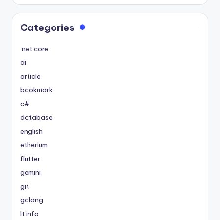
Categories
.net core
ai
article
bookmark
c#
database
english
etherium
flutter
gemini
git
golang
It info