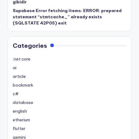
gibidir
Supabase Error fetching items: ERROR: prepared
statement “stmtcache_” already exists
(SQLSTATE 42P05) exit
Categories
.net core
ai
article
bookmark
c#
database
english
etherium
flutter
gemini