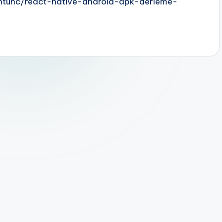
antunc/react-native-android-apk-derleme-