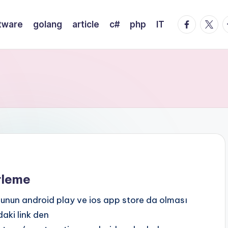
facebook.
twitte
t
tware
golang
article
c#
php
IT
rleme
 bunun android play ve ios app store da olması
aki link den