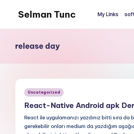
Selman Tunc
My Links
sof
release day
Posted
Uncategorized
in
React-Native Android apk De
React ile uygulamanızı yazdınız bitti sıra da
gerekebilir onları medium da yazdığım aşağıd