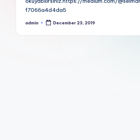
okuyabilirsiniz.https://medium.com/@selm
f7066a4d4da5
admin
December 23, 2019
Posted
by