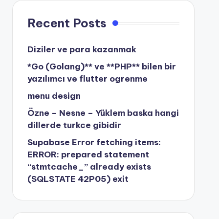
Recent Posts
Diziler ve para kazanmak
*Go (Golang)** ve **PHP** bilen bir
yazılımcı ve flutter ogrenme
menu design
Özne – Nesne – Yüklem baska hangi
dillerde turkce gibidir
Supabase Error fetching items:
ERROR: prepared statement
“stmtcache_” already exists
(SQLSTATE 42P05) exit