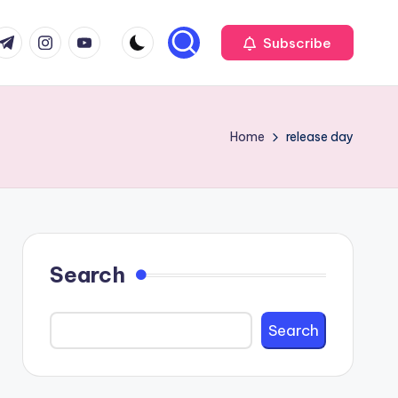
com
r.com
.me
instagram.com
youtube.com
Subscribe
Home
release day
Search
Search