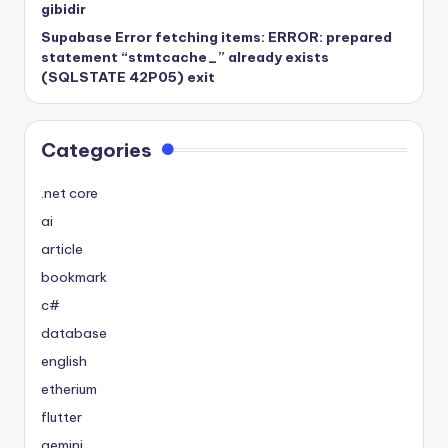
gibidir
Supabase Error fetching items: ERROR: prepared
statement “stmtcache_” already exists
(SQLSTATE 42P05) exit
Categories
.net core
ai
article
bookmark
c#
database
english
etherium
flutter
gemini