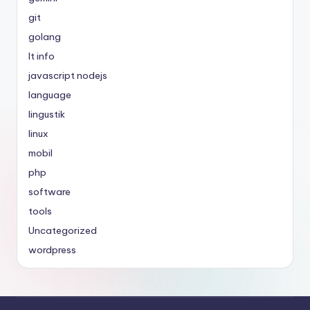
git
golang
It info
javascript nodejs
language
lingustik
linux
mobil
php
software
tools
Uncategorized
wordpress