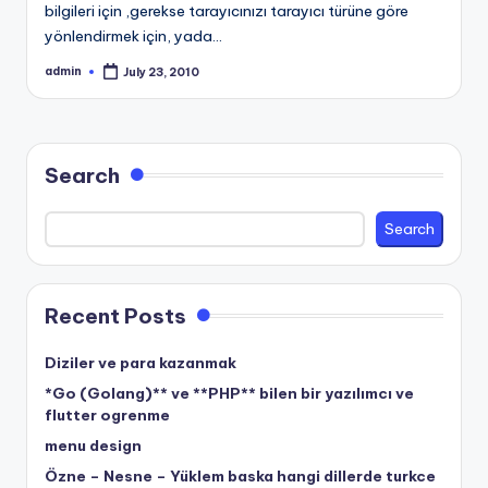
bilgileri için ,gerekse tarayıcınızı tarayıcı türüne göre
yönlendirmek için, yada…
admin
July 23, 2010
Posted
by
Search
Search
Recent Posts
Diziler ve para kazanmak
*Go (Golang)** ve **PHP** bilen bir yazılımcı ve
flutter ogrenme
menu design
Özne – Nesne – Yüklem baska hangi dillerde turkce