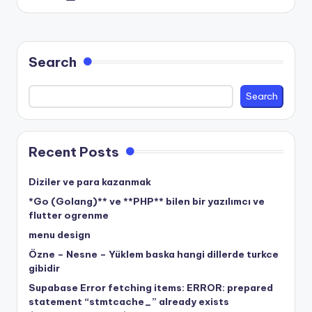
by
Search
Search
Recent Posts
Diziler ve para kazanmak
*Go (Golang)** ve **PHP** bilen bir yazılımcı ve
flutter ogrenme
menu design
Özne – Nesne – Yüklem baska hangi dillerde turkce
gibidir
Supabase Error fetching items: ERROR: prepared
statement “stmtcache_” already exists