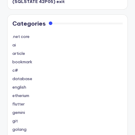
(SQLSTATE 42P05) exit
Categories
.net core
ai
article
bookmark
c#
database
english
etherium
flutter
gemini
git
golang