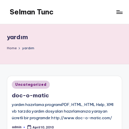
Selman Tunc
yardım
Home
yardım
Posted
Uncategorized
in
doc-o-matic
yardım hazırlama programıPDF, HTML, HTML Help, XMl
vb tarzda yardım dosyaları hazırlamanıza yarayan
ücretli bir programdır.http://www.doc-o-matic.com/
admin
April 10, 2010
Posted