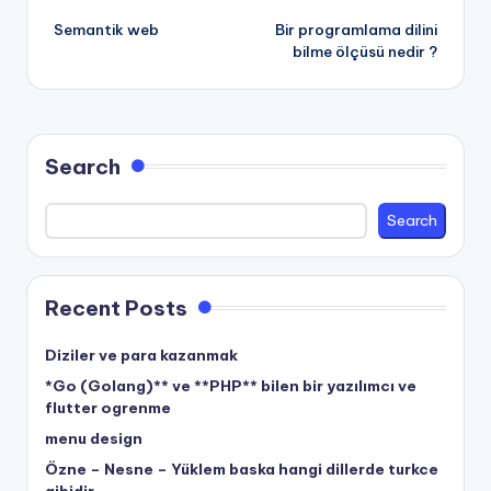
Semantik web
Bir programlama dilini
navigation
bilme ölçüsü nedir ?
Search
Search
Recent Posts
Diziler ve para kazanmak
*Go (Golang)** ve **PHP** bilen bir yazılımcı ve
flutter ogrenme
menu design
Özne – Nesne – Yüklem baska hangi dillerde turkce