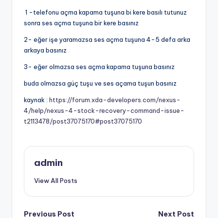
1 -telefonu açma kapama tuşuna bi kere basılı tutunuz
sonra ses açma tuşuna bir kere basınız
2- eğer işe yaramazsa ses açma tuşuna 4-5 defa arka
arkaya basınız
3- eğer olmazsa ses açma kapama tuşuna basınız
buda olmazsa güç tuşu ve ses açama tuşun basınız
kaynak :
https://forum.xda-developers.com/nexus-
4/help/nexus-4-stock-recovery-command-issue-
t2113478/post37075170#post37075170
admin
View All Posts
Post
Previous Post
Next Post