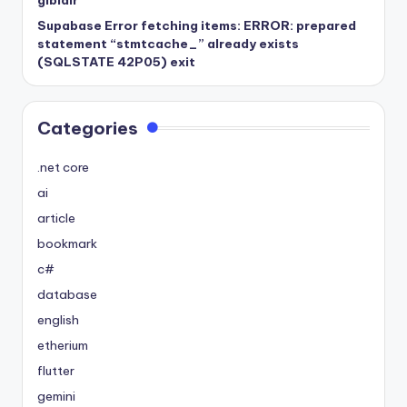
gibidir
Supabase Error fetching items: ERROR: prepared
statement “stmtcache_” already exists
(SQLSTATE 42P05) exit
Categories
.net core
ai
article
bookmark
c#
database
english
etherium
flutter
gemini