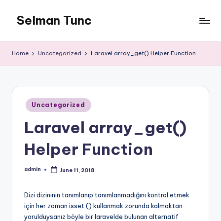
Selman Tunc
Home
Uncategorized
Laravel array_get() Helper Function
Posted
Uncategorized
in
Laravel array_get()
Helper Function
admin
June 11, 2018
Posted
by
Dizi dizininin tanımlanıp tanımlanmadığını kontrol etmek
için her zaman isset () kullanmak zorunda kalmaktan
yorulduysanız böyle bir laravelde bulunan alternatif