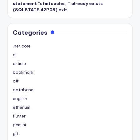
statement “stmtcache_” already exists
(SQLSTATE 42P05) exit
Categories
.net core
ai
article
bookmark
c#
database
english
etherium
flutter
gemini
git