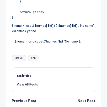
    }
    return $array;
}
$name = isset($names[$id]) ? $names[$id] : ‘No name’;
kullanmak yerine
$name = array_get($names, $id, ‘No name’);
Tags:
laravel
php
admin
View All Posts
Post
Previous Post
Next Post