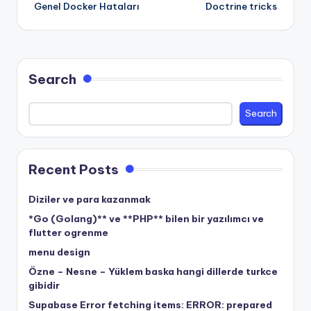
Genel Docker Hataları
Doctrine tricks
navigation
Search
Search
Recent Posts
Diziler ve para kazanmak
*Go (Golang)** ve **PHP** bilen bir yazılımcı ve
flutter ogrenme
menu design
Özne – Nesne – Yüklem baska hangi dillerde turkce
gibidir
Supabase Error fetching items: ERROR: prepared