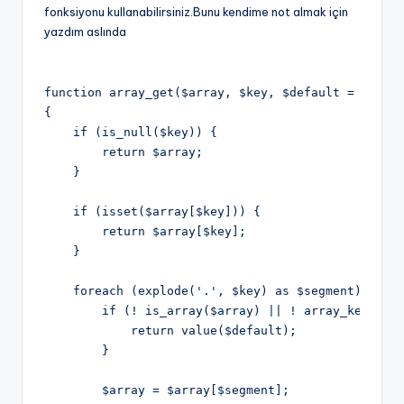
fonksiyonu kullanabilirsiniz.Bunu kendime not almak için
yazdım aslında
function array_get($array, $key, $default = null)
{
    if (is_null($key)) {
        return $array;
    }
    if (isset($array[$key])) {
        return $array[$key];
    }
    foreach (explode('.', $key) as $segment) {
        if (! is_array($array) || ! array_key_exi
            return value($default);
        }
        $array = $array[$segment];