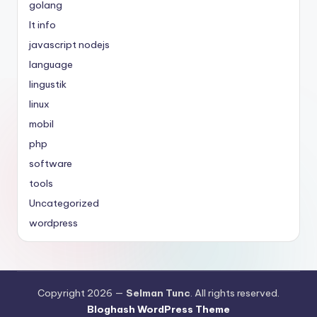
golang
It info
javascript nodejs
language
lingustik
linux
mobil
php
software
tools
Uncategorized
wordpress
Copyright 2026 —
Selman Tunc
. All rights reserved.
Bloghash WordPress Theme