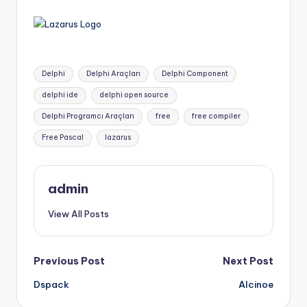
Tags:
Delphi
Delphi Araçları
Delphi Component
delphi ide
delphi open source
Delphi Programcı Araçları
free
free compiler
Free Pascal
lazarus
admin
View All Posts
Post
Previous Post
Next Post
Dspack
Alcinoe
navigation