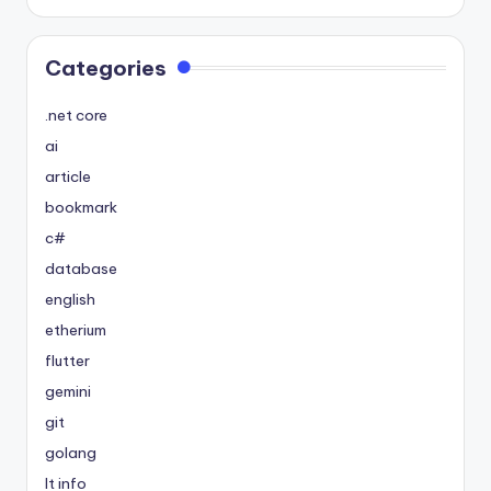
Categories
.net core
ai
article
bookmark
c#
database
english
etherium
flutter
gemini
git
golang
It info