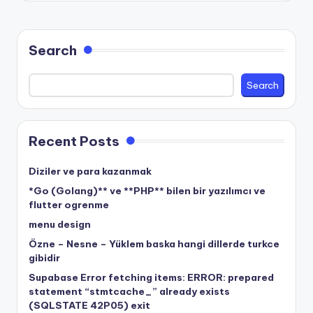
Search
Search
Recent Posts
Diziler ve para kazanmak
*Go (Golang)** ve **PHP** bilen bir yazılımcı ve
flutter ogrenme
menu design
Özne – Nesne – Yüklem baska hangi dillerde turkce
gibidir
Supabase Error fetching items: ERROR: prepared
statement “stmtcache_” already exists
(SQLSTATE 42P05) exit