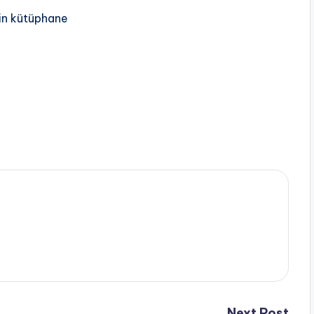
çin kütüphane
Next Post