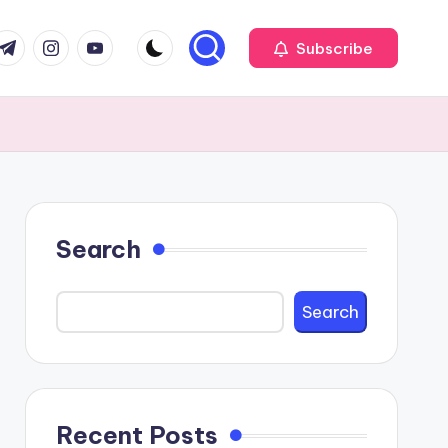
com
r.com
.me
instagram.com
youtube.com
Subscribe
Search
Search
Recent Posts