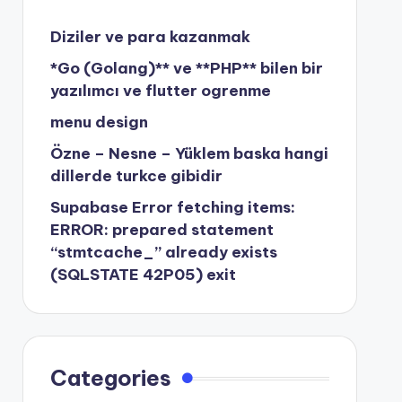
Diziler ve para kazanmak
*Go (Golang)** ve **PHP** bilen bir
yazılımcı ve flutter ogrenme
menu design
Özne – Nesne – Yüklem baska hangi
dillerde turkce gibidir
Supabase Error fetching items:
ERROR: prepared statement
“stmtcache_” already exists
(SQLSTATE 42P05) exit
Categories