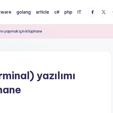
facebook.
twitte
t
tware
golang
article
c#
php
IT
ımı yapmak için kitüphane
minal) yazılımı
hane