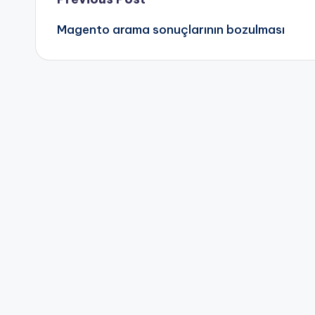
Post
Magento arama sonuçlarının bozulması
navigation