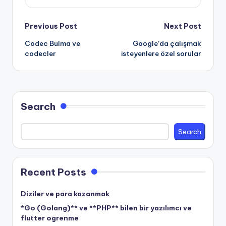
Post
Previous Post
Next Post
Codec Bulma ve
Google’da çalışmak
navigation
codecler
isteyenlere özel sorular
Search
Search
Recent Posts
Diziler ve para kazanmak
*Go (Golang)** ve **PHP** bilen bir yazılımcı ve
flutter ogrenme