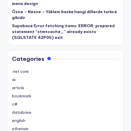
menu design
Özne – Nesne – Yüklem baska hangi dillerde turkce
gibidir
Supabase Error fetching items: ERROR: prepared
statement “stmtcache_” already exists
(SQLSTATE 42P05) exit
Categories
.net core
ai
article
bookmark
c#
database
english
etherium