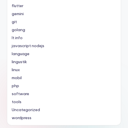
flutter
gemini
git
golang
It info
javascript nodejs
language
lingustik
linux
mobil
php
software
tools
Uncategorized
wordpress