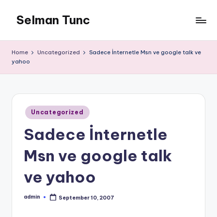
Selman Tunc
Home
Uncategorized
Sadece İnternetle Msn ve google talk ve
yahoo
Posted
Uncategorized
in
Sadece İnternetle
Msn ve google talk
ve yahoo
admin
September 10, 2007
Posted
by