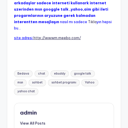
arkadaşlar sadece interneti kullanark internet
uzerinden msn googgle talk ,yahoo,aim gibi ileti
progarmlarının aryuzune gerek kalmadan
interentten mesajlaşın
nasıl mı sadece
Tıkla
yın hepsi
bu…
site adresi
http://wwwm.meebo.com/
Tags:
Bedava
chat
ebuddy
google talk
msn
sohbet
sohbet programı
Yahoo
yahoo chat
admin
View All Posts