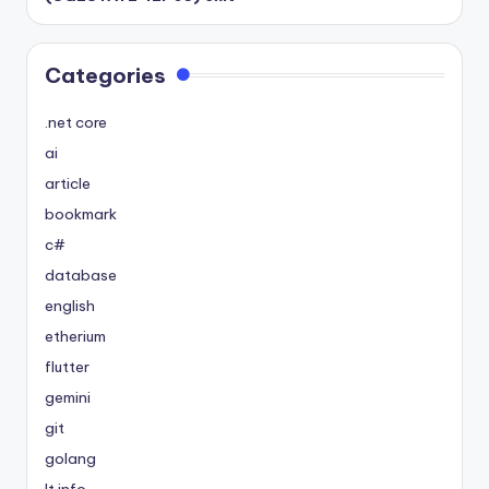
Categories
.net core
ai
article
bookmark
c#
database
english
etherium
flutter
gemini
git
golang
It info