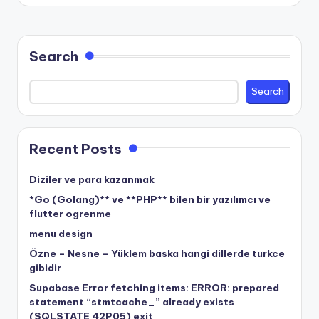
Search
Search
Recent Posts
Diziler ve para kazanmak
*Go (Golang)** ve **PHP** bilen bir yazılımcı ve
flutter ogrenme
menu design
Özne – Nesne – Yüklem baska hangi dillerde turkce
gibidir
Supabase Error fetching items: ERROR: prepared
statement “stmtcache_” already exists
(SQLSTATE 42P05) exit