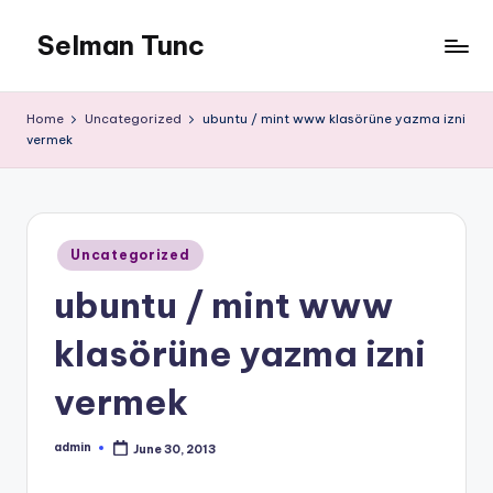
Selman Tunc
Home
Uncategorized
ubuntu / mint www klasörüne yazma izni
vermek
Posted
Uncategorized
in
ubuntu / mint www
klasörüne yazma izni
vermek
admin
June 30, 2013
Posted
by