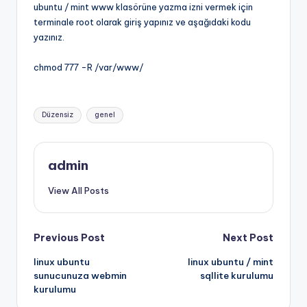
ubuntu / mint www klasörüne yazma izni vermek için
terminale root olarak giriş yapınız ve aşağıdaki kodu
yazınız.
chmod 777 -R /var/www/
Tags:
Düzensiz
genel
admin
View All Posts
Post
Previous Post
Next Post
linux ubuntu
linux ubuntu / mint
navigation
sunucunuza webmin
sqllite kurulumu
kurulumu