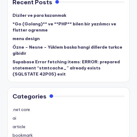
Recent Posts
Diziler ve para kazanmak
*Go (Golang)** ve **PHP** bilen bir yazılımcı ve
flutter ogrenme
menu design
Özne – Nesne – Yüklem baska hangi dillerde turkce
gibidir
Supabase Error fetching items: ERROR: prepared
statement “stmtcache_” already exists
(SQLSTATE 42P05) exit
Categories
.net core
ai
article
bookmark