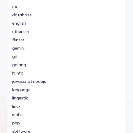
c#
database
english
etherium
flutter
gemini
git
golang
It info
javascript nodejs
language
lingustik
linux
mobil
php
software