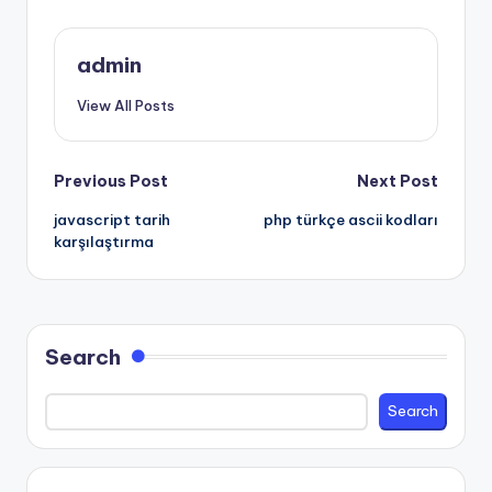
admin
View All Posts
Post
Previous Post
Next Post
javascript tarih
php türkçe ascii kodları
navigation
karşılaştırma
Search
Search