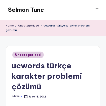
Selman Tunc
Home
Uncategorized
ucwords türkçe karakter problemi
çözümü
Posted
Uncategorized
in
ucwords türkçe
karakter problemi
çözümü
admin
June 14, 2012
Posted
by