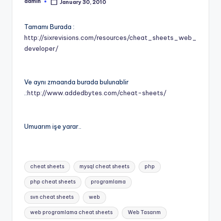
admin
January 30, 2010
Posted
by
Tamamı Burada :
http://sixrevisions.com/resources/cheat_sheets_web_
developer/
Ve aynı zmaanda burada bulunablir
.:
http://www.addedbytes.com/cheat-sheets/
Umuarım işe yarar..
Tags:
cheat sheets
mysql cheat sheets
php
php cheat sheets
programlama
svn cheat sheets
web
web programlama cheat sheets
Web Tasarım