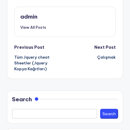
admin
View All Posts
Post
Previous Post
Next Post
Tüm Jquery cheat
Çalışmak
navigation
Sheetler (Jquery
Kopya Kağıtları)
Search
Search