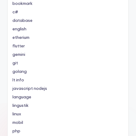
bookmark
c#
database
english
etherium
flutter
gemini
git
golang
It info
javascript nodejs
language
lingustik
linux
mobil
php