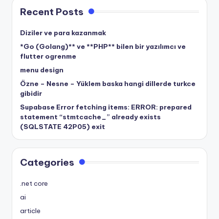
Recent Posts
Diziler ve para kazanmak
*Go (Golang)** ve **PHP** bilen bir yazılımcı ve
flutter ogrenme
menu design
Özne – Nesne – Yüklem baska hangi dillerde turkce
gibidir
Supabase Error fetching items: ERROR: prepared
statement “stmtcache_” already exists
(SQLSTATE 42P05) exit
Categories
.net core
ai
article