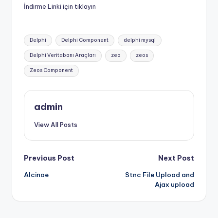
İndirme Linki için tıklayın
Tags:
Delphi
Delphi Component
delphi mysql
Delphi Veritabanı Araçları
zeo
zeos
Zeos Component
admin
View All Posts
Post
Previous Post
Next Post
Alcinoe
Stnc File Upload and
navigation
Ajax upload