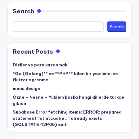
Search
Search
Recent Posts
Diziler ve para kazanmak
*Go (Golang)** ve **PHP** bilen bir yazılımcı ve
flutter ogrenme
menu design
Özne – Nesne – Yüklem baska hangi dillerde turkce
gibidir
Supabase Error fetching items: ERROR: prepared
statement “stmtcache_” already exists
(SQLSTATE 42P05) exit