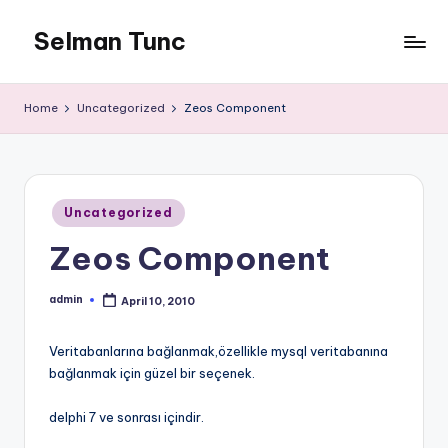
Selman Tunc
Home
Uncategorized
Zeos Component
Posted
Uncategorized
in
Zeos Component
admin
April 10, 2010
Posted
by
Veritabanlarına bağlanmak,özellikle mysql veritabanına
bağlanmak için güzel bir seçenek.
delphi 7 ve sonrası içindir.