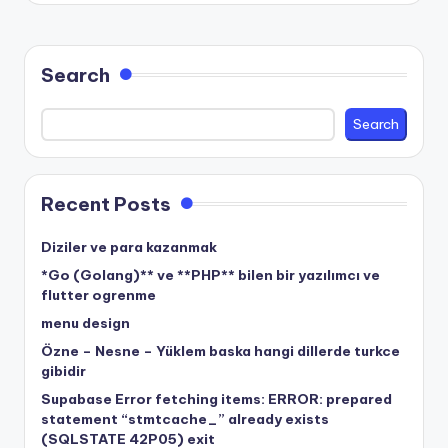
Search
Search
Recent Posts
Diziler ve para kazanmak
*Go (Golang)** ve **PHP** bilen bir yazılımcı ve
flutter ogrenme
menu design
Özne – Nesne – Yüklem baska hangi dillerde turkce
gibidir
Supabase Error fetching items: ERROR: prepared
statement “stmtcache_” already exists
(SQLSTATE 42P05) exit