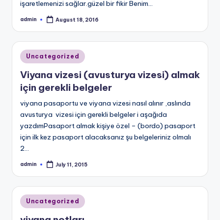
işaretlemenizi sağlar.güzel bir fikir Benim…
admin
August 18, 2016
Posted
by
Posted
Uncategorized
in
Viyana vizesi (avusturya vizesi) almak
için gerekli belgeler
viyana pasaportu ve viyana vizesi nasıl alınır ,aslında
avusturya vizesi için gerekli belgeler i aşağıda
yazdımPasaport almak kişiye özel – (bordo) pasaport
için ilk kez pasaport alacaksanız şu belgeleriniz olmalı
2…
admin
July 11, 2015
Posted
by
Posted
Uncategorized
in
viyana notları