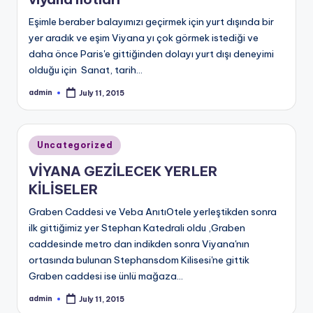
Eşimle beraber balayımızı geçirmek için yurt dışında bir
yer aradık ve eşim Viyana yı çok görmek istediği ve
daha önce Paris'e gittiğinden dolayı yurt dışı deneyimi
olduğu için Sanat, tarih…
admin
July 11, 2015
Posted
by
Posted
Uncategorized
in
VİYANA GEZİLECEK YERLER
KİLİSELER
Graben Caddesi ve Veba AnıtıOtele yerleştikden sonra
ilk gittiğimiz yer Stephan Katedrali oldu ,Graben
caddesinde metro dan indikden sonra Viyana'nın
ortasında bulunan Stephansdom Kilisesi'ne gittik
Graben caddesi ise ünlü mağaza…
admin
July 11, 2015
Posted
by