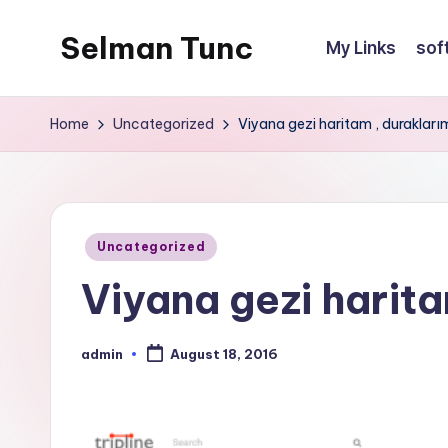
Selman Tunc
My Links
sof
Home
Uncategorized
Viyana gezi haritam , durakları
Posted
Uncategorized
in
Viyana gezi harita
admin
August 18, 2016
Posted
by