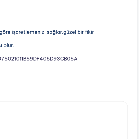
göre işaretlemenizi sağlar.güzel bir fikir
ı olur.
000075021011B59DF405D93CB05A