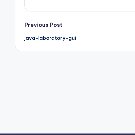
Post
Previous Post
java-laboratory-gui
navigation