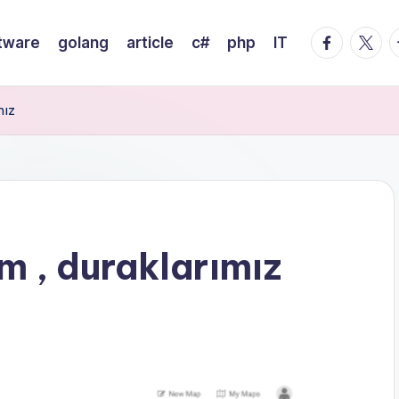
facebook.
twitte
t
tware
golang
article
c#
php
IT
mız
m , duraklarımız