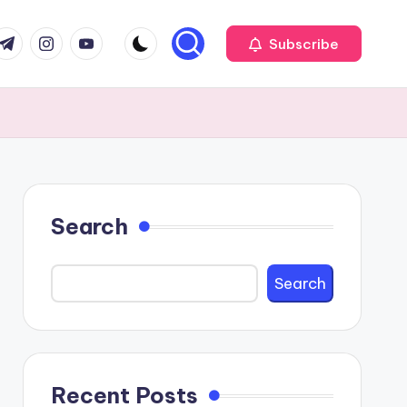
com
r.com
.me
instagram.com
youtube.com
Subscribe
Search
Search
Recent Posts