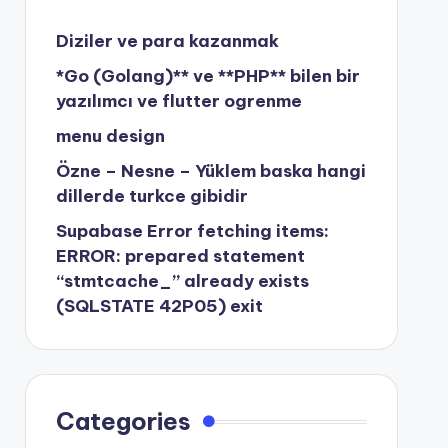
Diziler ve para kazanmak
*Go (Golang)** ve **PHP** bilen bir
yazılımcı ve flutter ogrenme
menu design
Özne – Nesne – Yüklem baska hangi
dillerde turkce gibidir
Supabase Error fetching items:
ERROR: prepared statement
“stmtcache_” already exists
(SQLSTATE 42P05) exit
Categories