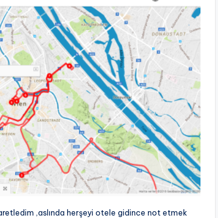
şaretledim ,aslında herşeyi otele gidince not etmek